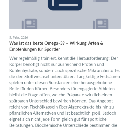
5. Febr. 2026
Was ist das beste Omega-3? – Wirkung, Arten &
Empfehlungen für Sportler
Wer regelmäßig trainiert, kennt die Herausforderung: Der
Körper benötigt nicht nur ausreichend Protein und
Kohlenhydrate, sondern auch spezifische Mikronährstoffe,
die den Stoffwechsel unterstützen. Langkettige Fettsäuren
spielen unter diesen Substanzen eine herausgehobene
Rolle für den Körper. Besonders für engagierte Athleten
bleibt die Frage offen, welche Präparate wirklich einen
spürbaren Unterschied bewirken können. Das Angebot
reicht von Fischölkapseln über Algenextrakte bis hin zu
pflanzlichen Alternativen und ist beachtlich groß. Jedoch
eignet sich nicht jede Form gleich gut für sportliche
Belastungen. Biochemische Unterschiede bestimmen die