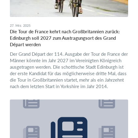
27. Mrz. 2025
Die Tour de France kehrt nach Großbritannien zurück:
Edinburgh soll 2027 zum Austragungsort des Grand
Départ werden
Der Grand Départ der 114. Ausgabe der Tour de France der
Männer könnte im Jahr 2027 im Vereinigten Königreich
ausgetragen werden. Die schottische Stadt Edinburgh ist
der erste Kandidat für das möglicherweise dritte Mal, dass
die Tour in Großbritannien startet, mehr als ein Jahrzehnt
nach dem letzten Start in Yorkshire im Jahr 2014.