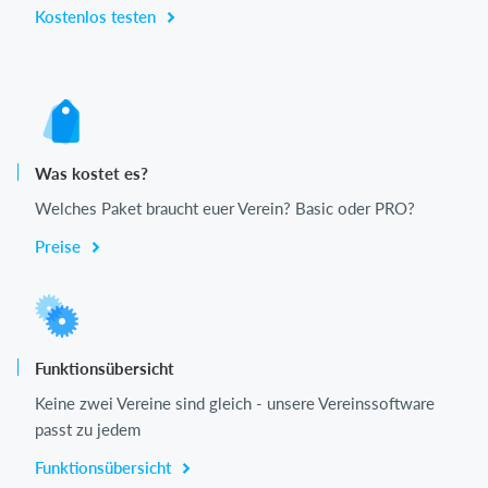
Kostenlos testen
Was kostet es?
Welches Paket braucht euer Verein? Basic oder PRO?
Preise
Funktionsübersicht
Keine zwei Vereine sind gleich - unsere Vereinssoftware
passt zu jedem
Funktionsübersicht