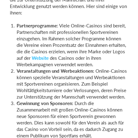
Entwicklung genutzt werden können. Hier sind einige von
ihnen:
Partnerprogramme
: Viele Online-Casinos sind bereit,
Partnerschaften mit professionellen Sportvereinen
einzugehen. Im Rahmen solcher Programme können
die Vereine einen Prozentsatz der Einnahmen erhalten,
die die Casinos erzielen, wenn ihre Marke oder Logos
auf der
Website
des Casinos oder in ihren
Werbekampagnen verwendet werden.
Veranstaltungen und Werbeaktionen
: Online-Casinos
können spezielle Veranstaltungen und Werbeaktionen
mit Sportvereinen organisieren. Zum Beispiel
Wohltätigkeitsturniere oder Verlosungen, deren Preise
zur Unterstützung der Mannschaft verwendet werden.
Gewinnung von Sponsoren
: Durch die
Zusammenarbeit mit großen Online-Casinos können
neue Sponsoren für einen Sportverein gewonnen
werden. Dies kann sowohl für den Verein als auch für
das Casino von Vorteil sein, da es dadurch Zugang zu
einem Publikum von Sportfans erhält.