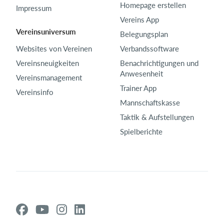
Homepage erstellen
Impressum
Vereins App
Vereinsuniversum
Belegungsplan
Websites von Vereinen
Verbandssoftware
Vereinsneuigkeiten
Benachrichtigungen und
Anwesenheit
Vereinsmanagement
Trainer App
Vereinsinfo
Mannschaftskasse
Taktik & Aufstellungen
Spielberichte