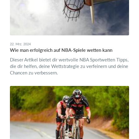
22. Mrz. 2024
Wie man erfolgreich auf NBA-Spiele wetten kann
Dieser Artikel bietet dir wertvolle NBA Sportwetten Tipps,
die dir helfen, deine Wettstrategie zu verfeinern und deine
Chancen zu verbessern.