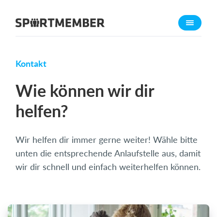
Über SportMember
Über uns
Triff uns
Kontakt
Karriere
Wie können wir dir
Funktionen
helfen?
Trainingsplan
Mitgliedsbeitrag
Wir helfen dir immer gerne weiter! Wähle bitte
Homepage erstellen
unten die entsprechende Anlaufstelle aus, damit
Vereins App
wir dir schnell und einfach weiterhelfen können.
Belegungsplan
Was kostet es?
Deutsch