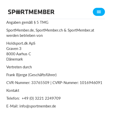
Impressum
IMPRESSUM
Über SportMember
Über uns
Angaben gemäß § 5 TMG
Triff uns
SportMember.de, SportMember.ch & SportMember.at
werden betrieben von
Karriere
Holdsport.dk ApS
Graven 3
Funktionen
8000 Aarhus C
Trainingsplan
Dänemark
Mitgliedsbeitrag
Vertreten durch
Homepage erstellen
Frank Bjergø (Geschäftsführer)
Vereins App
CVR-Nummer: 33765509 | CVRP-Nummer: 1016946091
Belegungsplan
Kontakt
Telefon: +49 (0) 3221 2249709
Was kostet es?
E-Mail: info@sportmember.de
Deutsch