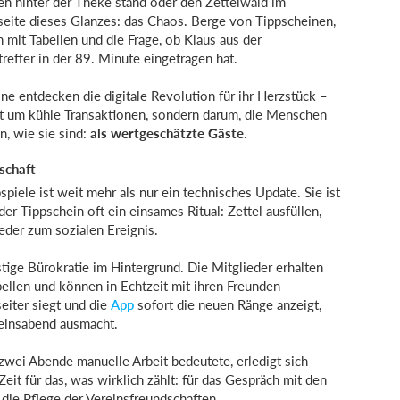
en hinter der Theke stand oder den Zettelwald im
seite dieses Glanzes: das Chaos. Berge von Tippscheinen,
 mit Tabellen und die Frage, ob Klaus aus der
reffer in der 89. Minute eingetragen hat.
ne entdecken die digitale Revolution für ihr Herzstück –
ht um kühle Transaktionen, sondern darum, die Menschen
, wie sie sind:
als wertgeschätzte Gäste
.
schaft
spiele ist weit mehr als nur ein technisches Update. Sie ist
er Tippschein oft ein einsames Ritual: Zettel ausfüllen,
eder zum sozialen Ereignis.
ige Bürokratie im Hintergrund. Die Mitglieder erhalten
bellen und können in Echtzeit mit ihren Freunden
eiter siegt und die
App
sofort die neuen Ränge anzeigt,
reinsabend ausmacht.
zwei Abende manuelle Arbeit bedeutete, erledigt sich
Zeit für das, was wirklich zählt: für das Gespräch mit den
die Pflege der Vereinsfreundschaften.