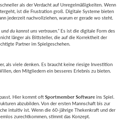
e schneller als der Verdacht auf Unregelmäßigkeiten. Wenn
ergeht, ist die Frustration groß. Digitale Systeme bieten
ann jederzeit nachvollziehen, warum er gerade wo steht.
, und du kannst uns vertrauen.“
Es ist die digitale Form des
icht länger als Bittsteller, die auf die Korrektheit der
echtigte Partner im Spielgeschehen.
r, als viele denken. Es braucht keine riesige Investition
illen, den Mitgliedern ein besseres Erlebnis zu bieten.
 passt. Hier kommt oft
Sportmember Software
ins Spiel.
strukturen abzubilden. Von der ersten Mannschaft bis zur
che intuitiv ist. Wenn die 60-jährige Thekenkraft und der
blemlos zurechtkommen, stimmt das Konzept.