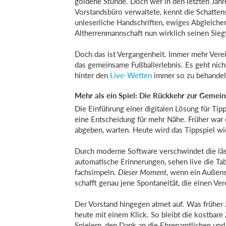
goldene Stunde. Doch wer in den letzten Jahr
Vorstandsbüro verwaltete, kennt die Schatten
unleserliche Handschriften, ewiges Abgleichen
Altherrenmannschaft nun wirklich seinen Siegt
Doch das ist Vergangenheit. Immer mehr Verei
das gemeinsame Fußballerlebnis. Es geht nic
hinter den
Live-Wetten
immer so zu behandeln
Mehr als ein Spiel: Die Rückkehr zur Gemein
Die Einführung einer digitalen Lösung für Tipp
eine Entscheidung für mehr Nähe. Früher war d
abgeben, warten. Heute wird das Tippspiel wi
Durch moderne Software verschwindet die läst
automatische Erinnerungen, sehen live die Ta
fachsimpeln.
Dieser Moment
, wenn ein Außens
schafft genau jene Spontaneität, die einen Ve
Der Vorstand hingegen atmet auf. Was früher 
heute mit einem Klick. So bleibt die kostbare 
Spielern, den Dank an die Ehrenamtlichen und 