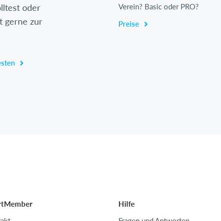
lltest oder
Verein? Basic oder PRO?
t gerne zur
Preise
esten
rtMember
Hilfe
akt
Fragen und Antworten