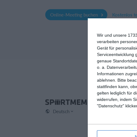
Online-Meeting buchen
Kostenlos t
Wir und unsere 1733
verarbeiten persone
Gerät für personali
Serviceentwicklung 
genaue Standortdate
o. a. Datenverarbeit
Informationen zugrei
ablehnen.
Bitte bea
stattfinden kann, ob
gelten lediglich für 
widerrufen, indem Si
Spo
"Datenschutz" klicke
Deutsch
Kont
Über
Karr
M