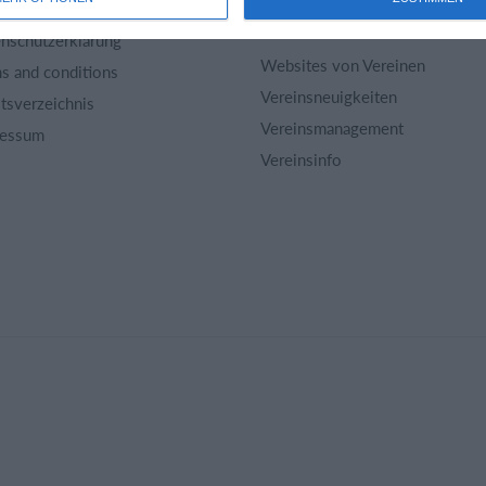
kel Archiv
Vereinsuniversum
nschutzerklärung
Websites von Vereinen
s and conditions
Vereinsneuigkeiten
ltsverzeichnis
Vereinsmanagement
ressum
Vereinsinfo