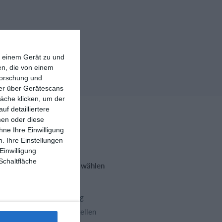
f einem Gerät zu und
n, die von einem
forschung und
ner über Gerätescans
äche klicken, um der
f detailliertere
men oder diese
ne Ihre Einwilligung
. Ihre Einstellungen
Einwilligung
Schaltfläche
Funktionen auswählen
Trainingsplan
Mitgliedsbeitrag
Homepage erstellen