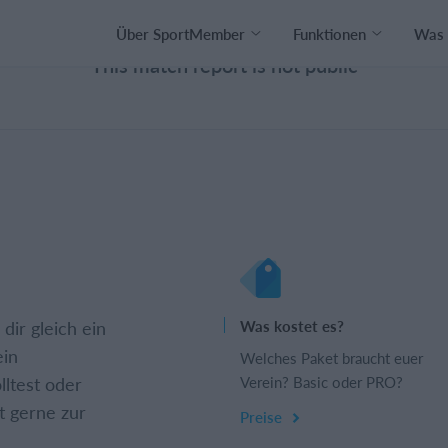
Über SportMember
Funktionen
Was 
This match report is not public
dir gleich ein
Was kostet es?
ein
Welches Paket braucht euer
lltest oder
Verein? Basic oder PRO?
t gerne zur
Preise