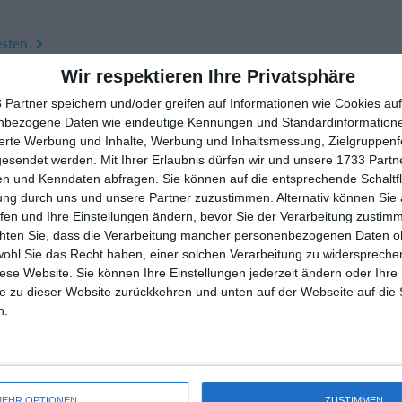
esten
Wir respektieren Ihre Privatsphäre
 Partner speichern und/oder greifen auf Informationen wie Cookies au
nbezogene Daten wie eindeutige Kennungen und Standardinformatione
sierte Werbung und Inhalte, Werbung und Inhaltsmessung, Zielgruppen
gesendet werden.
Mit Ihrer Erlaubnis dürfen wir und unsere 1733 Part
n und Kenndaten abfragen. Sie können auf die entsprechende Schaltfl
ung durch uns und unsere Partner zuzustimmen. Alternativ können Sie au
fen und Ihre Einstellungen ändern, bevor Sie der Verarbeitung zustim
chten Sie, dass die Verarbeitung mancher personenbezogenen Daten oh
wohl Sie das Recht haben, einer solchen Verarbeitung zu widersprechen
diese Website. Sie können Ihre Einstellungen jederzeit ändern oder Ihre 
e zu dieser Website zurückkehren und unten auf der Webseite auf die 
rtMember
Hilfe
n.
akt
Fragen und Antworten
 uns
Webinar
iere
Sportregeln
EHR OPTIONEN
ZUSTIMMEN