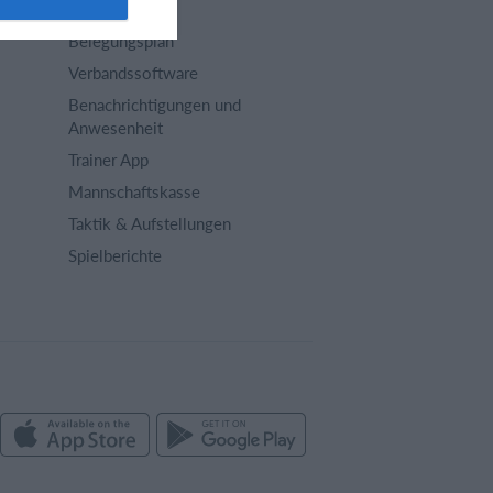
Vereins App
Belegungsplan
Verbandssoftware
Benachrichtigungen und
Anwesenheit
Trainer App
Mannschaftskasse
Taktik & Aufstellungen
Spielberichte