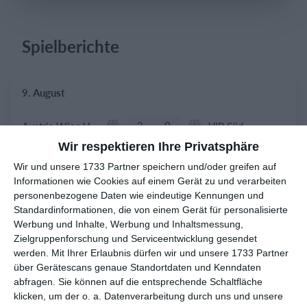
Spielberichte
Einloggen
9. August
2
0
Austria Wien VIP Service
VIP Süd
Wir respektieren Ihre Privatsphäre
Wir und unsere 1733 Partner speichern und/oder greifen auf
8. August
Informationen wie Cookies auf einem Gerät zu und verarbeiten
personenbezogene Daten wie eindeutige Kennungen und
0
0
D2 - Junioren
Motor Tambach Dietharz II
Standardinformationen, die von einem Gerät für personalisierte
Werbung und Inhalte, Werbung und Inhaltsmessung,
Zielgruppenforschung und Serviceentwicklung gesendet
werden.
Mit Ihrer Erlaubnis dürfen wir und unsere 1733 Partner
7. August
über Gerätescans genaue Standortdaten und Kenndaten
abfragen. Sie können auf die entsprechende Schaltfläche
2
0
1. Mannschaft
FSV Wacker 03 Gotha
klicken, um der o. a. Datenverarbeitung durch uns und unsere