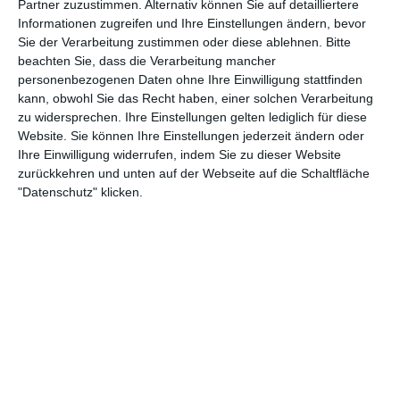
Partner zuzustimmen. Alternativ können Sie auf detailliertere
Informationen zugreifen und Ihre Einstellungen ändern, bevor
Sie der Verarbeitung zustimmen oder diese ablehnen.
Bitte
2. August
beachten Sie, dass die Verarbeitung mancher
personenbezogenen Daten ohne Ihre Einwilligung stattfinden
0
0
FC Roggwil Frauen II
Fc Blau Weiss Oberburg
kann, obwohl Sie das Recht haben, einer solchen Verarbeitung
zu widersprechen. Ihre Einstellungen gelten lediglich für diese
Website. Sie können Ihre Einstellungen jederzeit ändern oder
2
0
A-Jugend - SG TSV Abensberg
A-Jugend - JFG Donautal Bad Abbach
Ihre Einwilligung widerrufen, indem Sie zu dieser Website
zurückkehren und unten auf der Webseite auf die Schaltfläche
6
1
GSV Langenfeld-Wiescheid
Gegner
"Datenschutz" klicken.
1. August
4
0
SV Walldorf
1. Mannschaft
2
3
SG Siegenburg
B-Jugend - SG TSV Abensberg