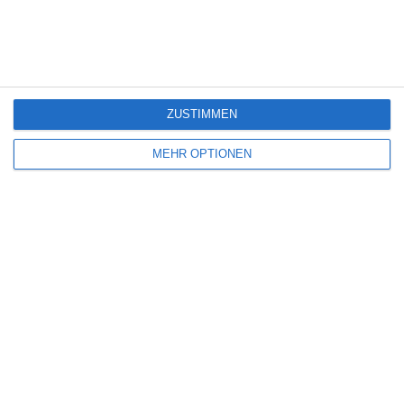
100
100
Gegner
Junior Schmetterlinge
Weiter
ZUSTIMMEN
MEHR OPTIONEN
Bereit loszulegen?
Erforsche SportMember oder erstelle dir gleich
ein Konto und beginne damit, deinen Verein
einzurichten. Falls du Fragen haben solltest oder
Hilfe brauchst, steht dir unser Support gerne
zur Seite.