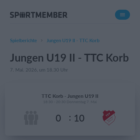
Über SportMember
Über uns
Triff uns
Spielberichte
Jungen U19 II - TTC Korb
Karriere
Jungen U19 II - TTC Korb
Funktionen
7. Mai. 2026, um 18.30 Uhr
Trainingsplan
Mitgliedsbeitrag
Homepage erstellen
TTC Korb - Jungen U19 II
Vereins App
18:30 - 20:30 Donnerstag 7. Mai
Belegungsplan
:
0
10
Was kostet es?
Deutsch