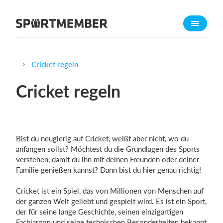
Über SportMember
Über uns
Triff uns
Cricket regeln
Karriere
Cricket regeln
Funktionen
Trainingsplan
Mitgliedsbeitrag
Bist du neugierig auf Cricket, weißt aber nicht, wo du
Homepage erstellen
anfangen sollst? Möchtest du die Grundlagen des Sports
verstehen, damit du ihn mit deinen Freunden oder deiner
Vereins App
Familie genießen kannst? Dann bist du hier genau richtig!
Belegungsplan
Cricket ist ein Spiel, das von Millionen von Menschen auf
der ganzen Welt geliebt und gespielt wird. Es ist ein Sport,
Was kostet es?
der für seine lange Geschichte, seinen einzigartigen
Deutsch
Fachjargon und seine technischen Besonderheiten bekannt