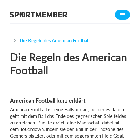
Über SportMember
Über uns
Triff uns
Die Regeln des American Football
Karriere
Die Regeln des American
Funktionen
Football
Trainingsplan
Mitgliedsbeitrag
Homepage erstellen
American Football kurz erklärt
Vereins App
American Football ist eine Ballsportart, bei der es darum
Belegungsplan
geht mit dem Ball das Ende des gegnerischen Spielfeldes
zu erreichen. Punkte erzielt eine Mannschaft dabei mit
Was kostet es?
dem Touchdown, indem sie den Ball in der Endzone des
Gegners platziert oder mit dem sogenannten Field Goal.
Deutsch