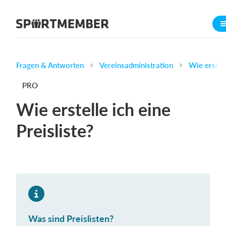
Über SportMember
Über uns
Triff uns
Fragen & Antworten
Vereinsadministration
Wie erstell
Karriere
PRO
Funktionen
Wie erstelle ich eine
Trainingsplan
Preisliste?
Mitgliedsbeitrag
Homepage erstellen
Vereins App
Belegungsplan
Was kostet es?
Was sind Preislisten?
Deutsch