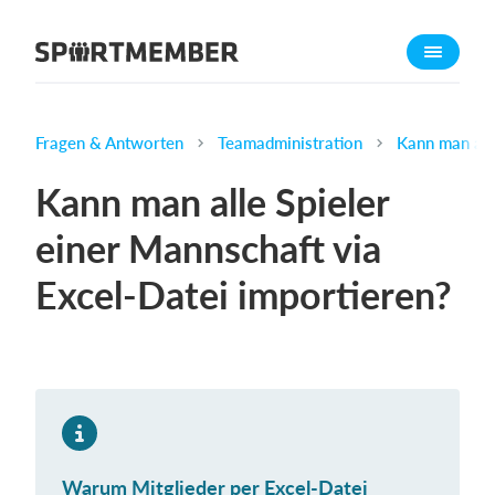
Über SportMember
Über uns
Triff uns
Fragen & Antworten
Teamadministration
Kann man all
Karriere
Kann man alle Spieler
Funktionen
einer Mannschaft via
Trainingsplan
Excel-Datei importieren?
Mitgliedsbeitrag
Homepage erstellen
Vereins App
Belegungsplan
Was kostet es?
Warum Mitglieder per Excel-Datei
Deutsch