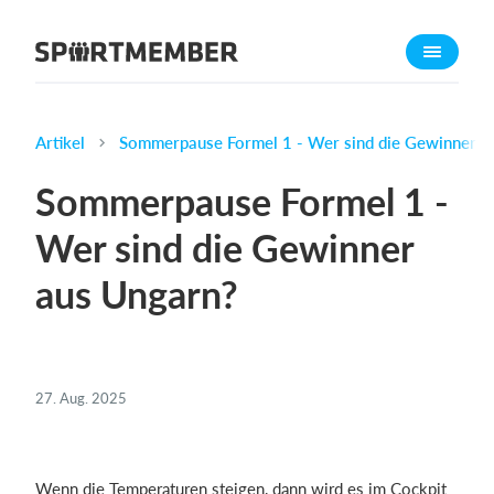
Über SportMember
Über uns
Triff uns
Artikel
Sommerpause Formel 1 - Wer sind die Gewinner a
Karriere
Sommerpause Formel 1 -
Funktionen
Wer sind die Gewinner
Trainingsplan
aus Ungarn?
Mitgliedsbeitrag
Homepage erstellen
Vereins App
Belegungsplan
27. Aug. 2025
Was kostet es?
Deutsch
Wenn die Temperaturen steigen, dann wird es im Cockpit