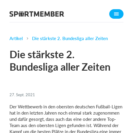
Über SportMember
Über uns
Triff uns
Artikel
Die stärkste 2. Bundesliga aller Zeiten
Karriere
Die stärkste 2.
Funktionen
Bundesliga aller Zeiten
Trainingsplan
Mitgliedsbeitrag
Homepage erstellen
27. Sept. 2021
Vereins App
Belegungsplan
Der Wettbewerb in den obersten deutschen Fußball-Ligen
hat in den letzten Jahren noch einmal stark zugenommen
und dafür gesorgt, dass auch das eine oder andere Top-
Was kostet es?
Team aus den obersten Ligen gefunden ist. Während der
Deutsch
Kampf um die besten Plätze in der Bundesliga eine immer