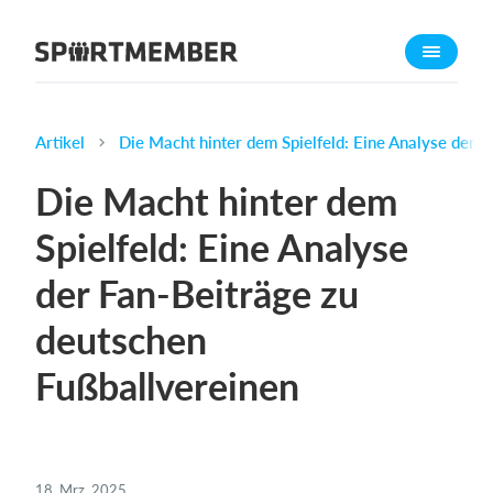
Über SportMember
Über uns
Triff uns
Artikel
Die Macht hinter dem Spielfeld: Eine Analyse der 
Karriere
Die Macht hinter dem
Funktionen
Spielfeld: Eine Analyse
Trainingsplan
der Fan-Beiträge zu
Mitgliedsbeitrag
Homepage erstellen
deutschen
Vereins App
Fußballvereinen
Belegungsplan
Was kostet es?
Deutsch
18. Mrz. 2025