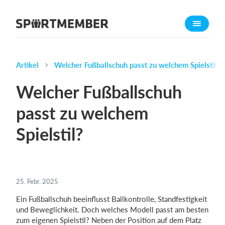
Über SportMember
Über uns
Triff uns
Artikel
Welcher Fußballschuh passt zu welchem Spielstil?
Karriere
Welcher Fußballschuh
Funktionen
passt zu welchem
Trainingsplan
Spielstil?
Mitgliedsbeitrag
Homepage erstellen
Vereins App
Belegungsplan
25. Febr. 2025
Ein Fußballschuh beeinflusst Ballkontrolle, Standfestigkeit
Was kostet es?
und Beweglichkeit. Doch welches Modell passt am besten
zum eigenen Spielstil? Neben der Position auf dem Platz
Deutsch