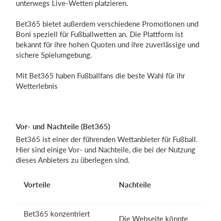
unterwegs Live-Wetten platzieren.
Bet365 bietet außerdem verschiedene Promotionen und
Boni speziell für Fußballwetten an. Die Plattform ist
bekannt für ihre hohen Quoten und ihre zuverlässige und
sichere Spielumgebung.
Mit Bet365 haben Fußballfans die beste Wahl für ihr
Wetterlebnis
Vor- und Nachteile (Bet365)
Bet365 ist einer der führenden Wettanbieter für Fußball.
Hier sind einige Vor- und Nachteile, die bei der Nutzung
dieses Anbieters zu überlegen sind.
Vorteile
Nachteile
Bet365 konzentriert
Die Webseite könnte