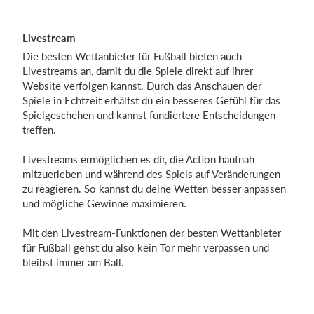
Livestream
Die besten Wettanbieter für Fußball bieten auch
Livestreams an, damit du die Spiele direkt auf ihrer
Website verfolgen kannst. Durch das Anschauen der
Spiele in Echtzeit erhältst du ein besseres Gefühl für das
Spielgeschehen und kannst fundiertere Entscheidungen
treffen.
Livestreams ermöglichen es dir, die Action hautnah
mitzuerleben und während des Spiels auf Veränderungen
zu reagieren. So kannst du deine Wetten besser anpassen
und mögliche Gewinne maximieren.
Mit den Livestream-Funktionen der besten Wettanbieter
für Fußball gehst du also kein Tor mehr verpassen und
bleibst immer am Ball.