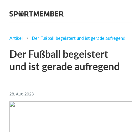
Über SportMember
Über uns
Triff uns
Artikel
Der Fußball begeistert und ist gerade aufregend
Karriere
Der Fußball begeistert
Funktionen
und ist gerade aufregend
Trainingsplan
Mitgliedsbeitrag
Homepage erstellen
28. Aug. 2023
Vereins App
Belegungsplan
Was kostet es?
Deutsch