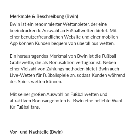
Merkmale & Beschreibung (Bwin)
Bwin ist ein renommierter Wettanbieter, der eine
beeindruckende Auswahl an Fußballwetten bietet. Mit
einer benutzerfreundlichen Website und einer mobilen
App können Kunden bequem von überall aus wetten.
Ein herausragendes Merkmal von Bwin ist die Fußball
Gratiswette, die als Bonusaktion verfügbar ist. Neben
einer Vielzahl von Zahlungsmethoden bietet Bwin auch
Live-Wetten für Fußballspiele an, sodass Kunden während
des Spiels wetten können.
Mit seiner großen Auswahl an Fußballwetten und
attraktiven Bonusangeboten ist Bwin eine beliebte Wahl
für Fußballfans.
Vor- und Nachteile (Bwin)