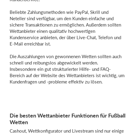
Beliebte Zahlungsmethoden wie PayPal, Skrill und
Neteller sind verfügbar, um den Kunden einfache und
sichere Transaktionen zu ermöglichen. Außerdem sollten
Wettanbieter einen qualitativ hochwertigen
Kundenservice anbieten, der über Live-Chat, Telefon und
E-Mail erreichbar ist.
Die Auszahlungen von gewonnenen Wetten sollten auch
schnell und reibungslos abgewickelt werden.
Insbesondere ein gut strukturierter Hilfe- und FAQ-
Bereich auf der Website des Wettanbieters ist wichtig, um
Kundenfragen und -probleme effektiv zu lösen.
Die besten Wettanbieter Funktionen für Fußball
Wetten
Cashout, Wettkonfigurator und Livestream sind nur einige