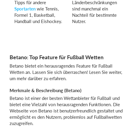
Tipps für andere
Länderbeschränkungen
Sportarten
wie Tennis,
sind manchmal ein
Formel 1, Basketball,
Nachteil für bestimmte
Handball und Eishockey.
Nutzer.
Betano: Top Feature für Fußball Wetten
Betano bietet ein herausragendes Feature für Fußball
Wetten an. Lassen Sie sich überraschen! Lesen Sie weiter,
um mehr darüber zu erfahren.
Merkmale & Beschreibung (Betano)
Betano ist einer der besten Wettanbieter für Fußball und
bietet eine Vielzahl von herausragenden Funktionen. Die
Webseite von Betano ist benutzerfreundlich gestaltet und
ermöglicht es den Nutzern, problemlos auf Fußballwetten
zuzugreifen.