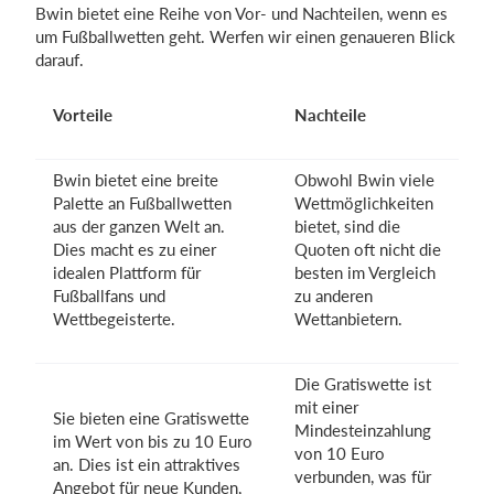
Bwin bietet eine Reihe von Vor- und Nachteilen, wenn es
um Fußballwetten geht. Werfen wir einen genaueren Blick
darauf.
Vorteile
Nachteile
Bwin bietet eine breite
Obwohl Bwin viele
Palette an Fußballwetten
Wettmöglichkeiten
aus der ganzen Welt an.
bietet, sind die
Dies macht es zu einer
Quoten oft nicht die
idealen Plattform für
besten im Vergleich
Fußballfans und
zu anderen
Wettbegeisterte.
Wettanbietern.
Die Gratiswette ist
mit einer
Sie bieten eine Gratiswette
Mindesteinzahlung
im Wert von bis zu 10 Euro
von 10 Euro
an. Dies ist ein attraktives
verbunden, was für
Angebot für neue Kunden,