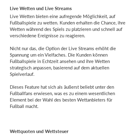
Live Wetten und Live Streams
Live Wetten bieten eine aufregende Möglichkeit, auf
Fußballspiele zu wetten. Kunden erhalten die Chance, ihre
Wetten während des Spiels zu platzieren und schnell auf
verschiedene Ereignisse zu reagieren.
Nicht nur das, die Option der Live Streams erhöht die
Spannung um ein Vielfaches. Die Kunden können
Fußballspiele in Echtzeit ansehen und ihre Wetten
strategisch anpassen, basierend auf dem aktuellen
Spielverlauf.
Dieses Feature hat sich als äußerst beliebt unter den
Fußballfans erwiesen, was es zu einem wesentlichen
Element bei der Wahl des besten Wettanbieters für
Fußball macht.
Wettquoten und Wettsteuer