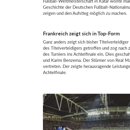
Fußball-Weltmeisterschaft in Katar wollte man
Geschichte der Deutschen Fußball-Nationalmann
zeigen und den Aufstieg möglich zu machen.
Frankreich zeigt sich in Top-Form
Ganz anders zeigt sich bisher Titelverteidige
des Titelverteidigers getroffen und zog nach 
des Turniers ins Achtelfinale ein. Dies gesch
und Karim Benzema. Der Stürmer von Real Ma
vertreten. Der zeigte herausragende Leistung
Achtelfinale.