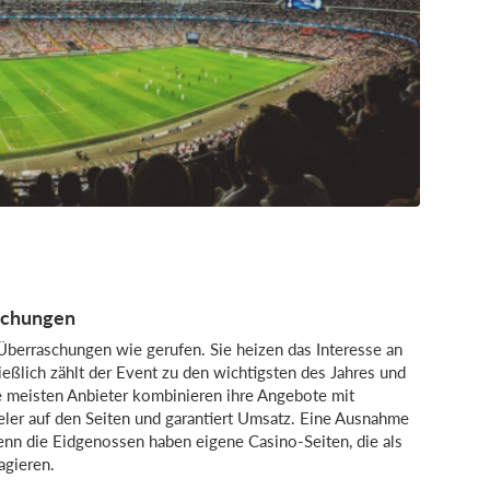
aschungen
berraschungen wie gerufen. Sie heizen das Interesse an
ießlich zählt der Event zu den wichtigsten des Jahres und
e meisten Anbieter kombinieren ihre Angebote mit
eler auf den Seiten und garantiert Umsatz. Eine Ausnahme
denn die Eidgenossen haben eigene Casino-Seiten, die als
agieren.