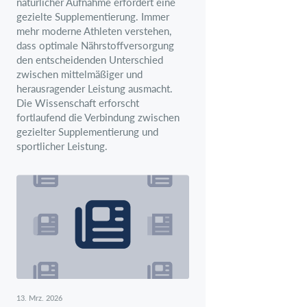
natürlicher Aufnahme erfordert eine
gezielte Supplementierung. Immer
mehr moderne Athleten verstehen,
dass optimale Nährstoffversorgung
den entscheidenden Unterschied
zwischen mittelmäßiger und
herausragender Leistung ausmacht.
Die Wissenschaft erforscht
fortlaufend die Verbindung zwischen
gezielter Supplementierung und
sportlicher Leistung.
13. Mrz. 2026