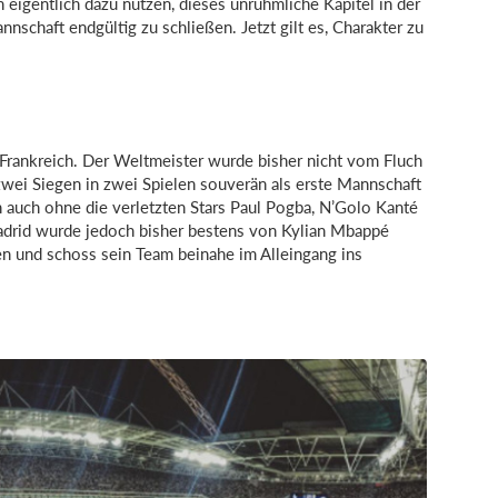
 eigentlich dazu nutzen, dieses unrühmliche Kapitel in der
schaft endgültig zu schließen. Jetzt gilt es, Charakter zu
r Frankreich. Der Weltmeister wurde bisher nicht vom Fluch
zwei Siegen in zwei Spielen souverän als erste Mannschaft
ah auch ohne die verletzten Stars Paul Pogba, N’Golo Kanté
drid wurde jedoch bisher bestens von Kylian Mbappé
en und schoss sein Team beinahe im Alleingang ins