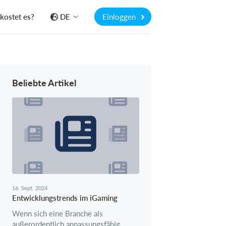
kostet es?
DE
Einloggen
Beliebte Artikel
16. Sept. 2024
Entwicklungstrends im iGaming
Wenn sich eine Branche als
außerordentlich anpassungsfähig