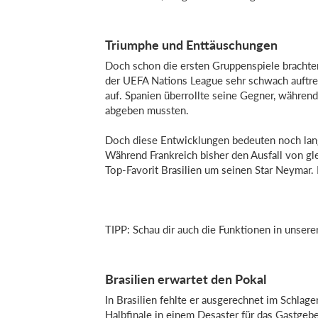
Triumphe und Enttäuschungen
Doch schon die ersten Gruppenspiele brachten
der UEFA Nations League sehr schwach auftre
auf. Spanien überrollte seine Gegner, währen
abgeben mussten.
Doch diese Entwicklungen bedeuten noch lang
Während Frankreich bisher den Ausfall von gle
Top-Favorit Brasilien um seinen Star Neymar. 
TIPP: Schau dir auch die Funktionen in unsere
Brasilien erwartet den Pokal
In Brasilien fehlte er ausgerechnet im Schla
Halbfinale in einem Desaster für das Gastgebe