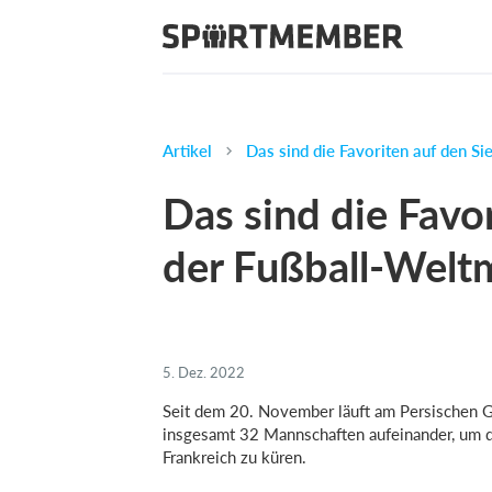
Artikel
Das sind die Favoriten auf den Si
Das sind die Favor
der Fußball-Weltm
5. Dez. 2022
Seit dem 20. November läuft am Persischen Go
insgesamt 32 Mannschaften aufeinander, um 
Frankreich zu küren.