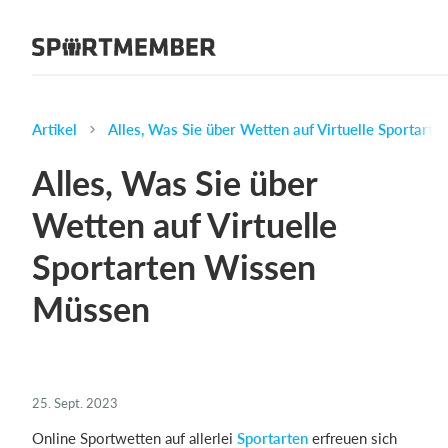
Über SportMember
Über uns
Triff uns
Artikel
Alles, Was Sie über Wetten auf Virtuelle Sportart
Karriere
Alles, Was Sie über
Funktionen
Wetten auf Virtuelle
Trainingsplan
Sportarten Wissen
Mitgliedsbeitrag
Homepage erstellen
Müssen
Vereins App
Belegungsplan
25. Sept. 2023
Was kostet es?
Online Sportwetten auf allerlei
Sportarten
erfreuen sich
Deutsch