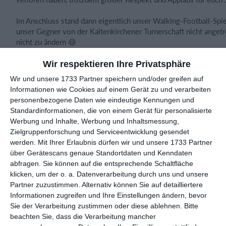
Im Anschluss stand dann eigentlich unser Walking-Football-Spiel
unser Gegner von der Kaltenkirchener Turnerschaft nicht angetr
nicht zu ändern 😄
Danke an die Gastgeber von SV Tonndorf-Lohe und unsere Fre
Wir respektieren Ihre Privatsphäre
und Ü60, die uns zum Finalsieg peitschen wollten - geiler Nach
Wir und unsere 1733 Partner speichern und/oder greifen auf
Informationen wie Cookies auf einem Gerät zu und verarbeiten
Jetzt noch sechsmal schlafen, dann geht’s gemeinsam mit 32 Gr
personenbezogene Daten wie eindeutige Kennungen und
Meisterschale nach Malle!
Standardinformationen, die von einem Gerät für personalisierte
Werbung und Inhalte, Werbung und Inhaltsmessung,
Mehr geht nicht. 🍻⚽
Zielgruppenforschung und Serviceentwicklung gesendet
werden.
Mit Ihrer Erlaubnis dürfen wir und unsere 1733 Partner
#tsvwandsetallegenden Hamburger Fußball-
Verband
e.V. TSV W
über Gerätescans genaue Standortdaten und Kenndaten
Hamburg von 1890 e.V. Walking Football Hamburg Walking Foo
abfragen. Sie können auf die entsprechende Schaltfläche
Deutschland TSV W.F.C. Wandsetal
klicken, um der o. a. Datenverarbeitung durch uns und unsere
Partner zuzustimmen. Alternativ können Sie auf detailliertere
Informationen zugreifen und Ihre Einstellungen ändern, bevor
Sie der Verarbeitung zustimmen oder diese ablehnen.
Bitte
beachten Sie, dass die Verarbeitung mancher
Spielberichte