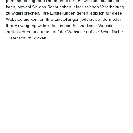
personenbezogenen Daten ohne Ihre Einwilligung stattfinden
kann, obwohl Sie das Recht haben, einer solchen Verarbeitung
zu widersprechen. Ihre Einstellungen gelten lediglich für diese
8. August
Website. Sie können Ihre Einstellungen jederzeit ändern oder
Ihre Einwilligung widerrufen, indem Sie zu dieser Website
zurückkehren und unten auf der Webseite auf die Schaltfläche
0
0
D2 - Junioren
Motor Tamb
"Datenschutz" klicken.
7. August
2
0
1. Mannschaft
FSV Wacke
2. August
0
0
FC Roggwil Frauen II
Fc Blau We
2
0
A-Jugend - SG TSV Abensberg