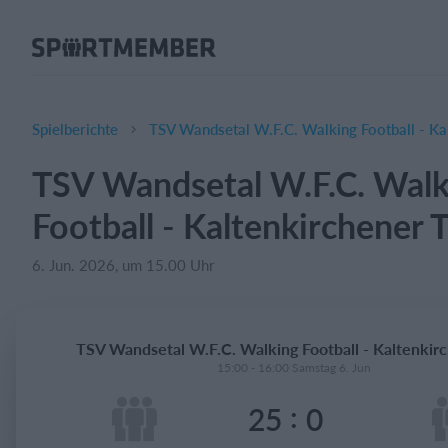
Über SportMember
Über uns
Triff uns
Spielberichte
TSV Wandsetal W.F.C. Walking Football - Ka
Karriere
TSV Wandsetal W.F.C. Walk
Funktionen
Football - Kaltenkirchener 
Trainingsplan
Mitgliedsbeitrag
6. Jun. 2026, um 15.00 Uhr
Homepage erstellen
Vereins App
TSV Wandsetal W.F.C. Walking Football - Kaltenkir
Belegungsplan
15:00 - 16:00 Samstag 6. Jun
:
25
0
Was kostet es?
Deutsch