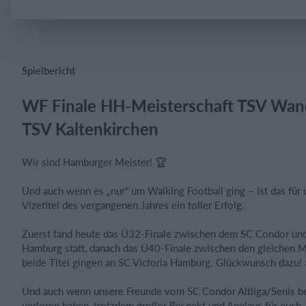
Einloggen
Spielbericht
WF Finale HH-Meisterschaft TSV Wan
TSV Kaltenkirchen
Wir sind Hamburger Meister! 🏆
Und auch wenn es „nur“ um Walking Football ging – ist das für
Vizetitel des vergangenen Jahres ein toller Erfolg.
Zuerst fand heute das Ü32-Finale zwischen dem SC Condor und
Hamburg statt, danach das Ü40-Finale zwischen den gleichen 
beide Titel gingen an SC Victoria Hamburg. Glückwunsch dazu! 
Und auch wenn unsere Freunde vom SC Condor Altliga/Senis be
verloren haben, trotzdem großer Respekt und Applaus für euch 