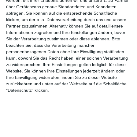
werden.
Mit Ihrer Erlaubnis dürfen wir und unsere 1733 Partner
1
1
D2 - Junioren
über Gerätescans genaue Standortdaten und Kenndaten
abfragen. Sie können auf die entsprechende Schaltfläche
klicken, um der o. a. Datenverarbeitung durch uns und unsere
7. August
Partner zuzustimmen. Alternativ können Sie auf detailliertere
Informationen zugreifen und Ihre Einstellungen ändern, bevor
Sie der Verarbeitung zustimmen oder diese ablehnen.
Bitte
2
0
1. Mannschaft
FSV Wacker 03 Go
beachten Sie, dass die Verarbeitung mancher
personenbezogenen Daten ohne Ihre Einwilligung stattfinden
kann, obwohl Sie das Recht haben, einer solchen Verarbeitung
2. August
zu widersprechen. Ihre Einstellungen gelten lediglich für diese
Website. Sie können Ihre Einstellungen jederzeit ändern oder
Ihre Einwilligung widerrufen, indem Sie zu dieser Website
0
0
FC Roggwil Frauen II
zurückkehren und unten auf der Webseite auf die Schaltfläche
"Datenschutz" klicken.
2
0
A-Jugend - SG TSV Abensberg
6
1
GSV Langenfeld-Wiescheid
SV Herbede I
1. August