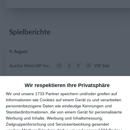
Einloggen
Spielberichte
9. August
2
2
Austria Wien VIP Service
VIP Süd
2
1
GSV Langenfeld-Wiescheid
TSV Gruiten
Wir respektieren Ihre Privatsphäre
Wir und unsere 1733 Partner speichern und/oder greifen auf
Informationen wie Cookies auf einem Gerät zu und verarbeiten
8. August
personenbezogene Daten wie eindeutige Kennungen und
Standardinformationen, die von einem Gerät für personalisierte
5
0
1. Mannschaft
FC Gutmadingen
Werbung und Inhalte, Werbung und Inhaltsmessung,
Zielgruppenforschung und Serviceentwicklung gesendet