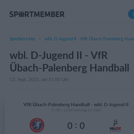
Über SportMember
Über uns
Triff uns
Spielberichte
wbl. D-Jugend II - VfR Übach-Palenberg Han
Karriere
wbl. D-Jugend II - VfR
Funktionen
Übach-Palenberg Handball
Trainingsplan
Mitgliedsbeitrag
13. Sept. 2025, um 11.00 Uhr
Homepage erstellen
Vereins App
VfR Übach-Palenberg Handball - wbl. D-Jugend II
Belegungsplan
11:00 - 12:00 Samstag 13. Sept
:
0
0
Was kostet es?
Deutsch