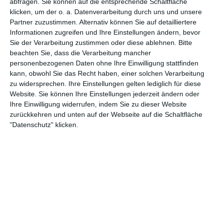
2
3
abfragen. Sie können auf die entsprechende Schaltfläche
SG Siegenburg
klicken, um der o. a. Datenverarbeitung durch uns und unsere
Partner zuzustimmen. Alternativ können Sie auf detailliertere
Informationen zugreifen und Ihre Einstellungen ändern, bevor
26. Juli
Sie der Verarbeitung zustimmen oder diese ablehnen.
Bitte
beachten Sie, dass die Verarbeitung mancher
1
4
GSV Langenfeld-Wiescheid
Gegner
personenbezogenen Daten ohne Ihre Einwilligung stattfinden
kann, obwohl Sie das Recht haben, einer solchen Verarbeitung
zu widersprechen. Ihre Einstellungen gelten lediglich für diese
4
3
TSV Weiß
2. Herren
Website. Sie können Ihre Einstellungen jederzeit ändern oder
Ihre Einwilligung widerrufen, indem Sie zu dieser Website
zurückkehren und unten auf der Webseite auf die Schaltfläche
"Datenschutz" klicken.
25. Juli
6
3
BC Uttenhofen
17
24
Augsburg Centurions Seniors
1
2
Gegner