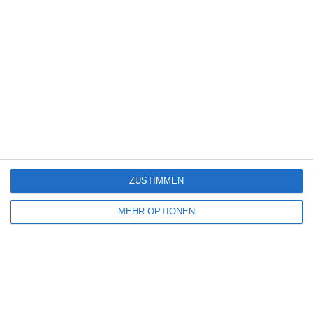
Bereit loszulegen?
Erforsche SportMember oder erstelle dir gleich
ein Konto und beginne damit, deinen Verein
einzurichten. Falls du Fragen haben solltest oder
Hilfe brauchst, steht dir unser Support gerne
zur Seite.
ZUSTIMMEN
Online-Meeting buchen
MEHR OPTIONEN
Kostenlos testen