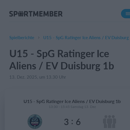
Über SportMember
Über uns
Triff uns
Spielberichte
U15 - SpG Ratinger Ice Aliens / EV Duisburg
Karriere
U15 - SpG Ratinger Ice
Funktionen
Aliens / EV Duisburg 1b
Trainingsplan
Mitgliedsbeitrag
13. Dez. 2025, um 13.30 Uhr
Homepage erstellen
Vereins App
U15 - SpG Ratinger Ice Aliens / EV Duisburg 1b
Belegungsplan
13:30 - 15:45 Samstag 13. Dez
:
3
6
Was kostet es?
Deutsch