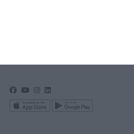
Vereinsneuigkeiten
Benachrichtigungen und
Anwesenheit
Vereinsmanagement
Trainer App
Vereinsinfo
Mannschaftskasse
Taktik & Aufstellungen
Spielberichte