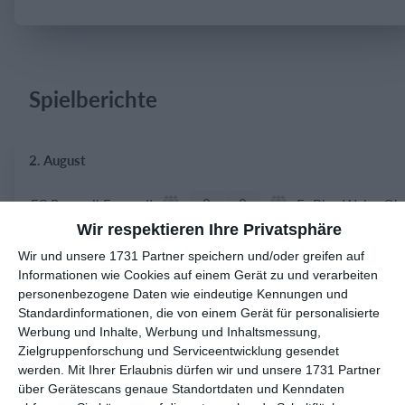
Einloggen
Spielberichte
2. August
0
0
FC Roggwil Frauen II
Wir respektieren Ihre Privatsphäre
6
1
GSV Langenfeld-Wiescheid
Gegner
Wir und unsere 1731 Partner speichern und/oder greifen auf
Informationen wie Cookies auf einem Gerät zu und verarbeiten
personenbezogene Daten wie eindeutige Kennungen und
Standardinformationen, die von einem Gerät für personalisierte
1. August
Werbung und Inhalte, Werbung und Inhaltsmessung,
Zielgruppenforschung und Serviceentwicklung gesendet
4
0
SV Walldorf
1. Mannschaft
werden.
Mit Ihrer Erlaubnis dürfen wir und unsere 1731 Partner
über Gerätescans genaue Standortdaten und Kenndaten