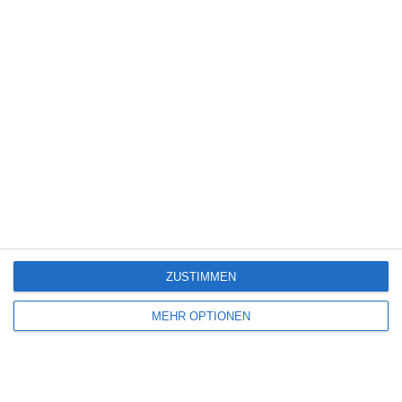
6
3
SVK U15 (C1) 2026/2027
VfB Knielingen
3. Juli
5
2
SpVgg Mitterdorf
SV Lohberg AH
29. Juni
5
1
SVK U15 (C1) 2026/2027
Viktoria Herxheim 2
ZUSTIMMEN
28. Juni
MEHR OPTIONEN
0
0
Bambinis (U5-U7)
Stupferich, Schöllbronn und Spielberg