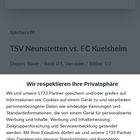
Einloggen
Spielbericht
TSV Neunstetten vs. FC Kuelsheim
Doppel: Bauer / Bock 0:1, Varoquier / Böther 1:0
Einzel: Bauer 2:1, Bock 2:1, Varoquier 3:0, Böther 0:2
Wir respektieren Ihre Privatsphäre
Wir und unsere 1733 Partner speichern und/oder greifen auf
Informationen wie Cookies auf einem Gerät zu und verarbeiten
personenbezogene Daten wie eindeutige Kennungen und
Spielberichte
Standardinformationen, die von einem Gerät für personalisierte
Werbung und Inhalte, Werbung und Inhaltsmessung,
Zielgruppenforschung und Serviceentwicklung gesendet
19. Juli
werden.
Mit Ihrer Erlaubnis dürfen wir und unsere 1733 Partner
über Gerätescans genaue Standortdaten und Kenndaten