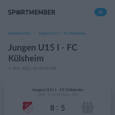
Über SportMember
Über uns
Triff uns
Spielberichte
Jungen U15 I - FC Külsheim
Karriere
Jungen U15 I - FC
Funktionen
Külsheim
Trainingsplan
Mitgliedsbeitrag
1. Febr. 2025, um 10.00 Uhr
Homepage erstellen
Vereins App
Jungen U15 I - FC Külsheim
Belegungsplan
10:00 - 13:00 Samstag 1. Febr
:
8
5
Was kostet es?
Deutsch