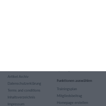
Deutsch
SportMember
Hilfe
Kontakt
Fragen und Antworten
Über uns
Webinar
Karriere
Sportregeln
Artikel Archiv
Funktionen auswählen
Datenschutzerklärung
Trainingsplan
Terms and conditions
Mitgliedsbeitrag
Inhaltsverzeichnis
Homepage erstellen
Impressum