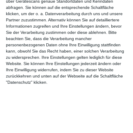
2
3
SG Siegenburg
über Gerätescans genaue Standortdaten und Kenndaten
abfragen. Sie können auf die entsprechende Schaltfläche
klicken, um der o. a. Datenverarbeitung durch uns und unsere
Partner zuzustimmen. Alternativ können Sie auf detailliertere
26. Juli
Informationen zugreifen und Ihre Einstellungen ändern, bevor
Sie der Verarbeitung zustimmen oder diese ablehnen.
Bitte
1
4
GSV Langenfeld-Wiescheid
Gegner
beachten Sie, dass die Verarbeitung mancher
personenbezogenen Daten ohne Ihre Einwilligung stattfinden
kann, obwohl Sie das Recht haben, einer solchen Verarbeitung
4
3
TSV Weiß
2. Herren
zu widersprechen. Ihre Einstellungen gelten lediglich für diese
Website. Sie können Ihre Einstellungen jederzeit ändern oder
Ihre Einwilligung widerrufen, indem Sie zu dieser Website
zurückkehren und unten auf der Webseite auf die Schaltfläche
25. Juli
"Datenschutz" klicken.
6
3
BC Uttenhofen
17
24
Augsburg Centurions Seniors
Wiesbaden Phan
1
2
Gegner