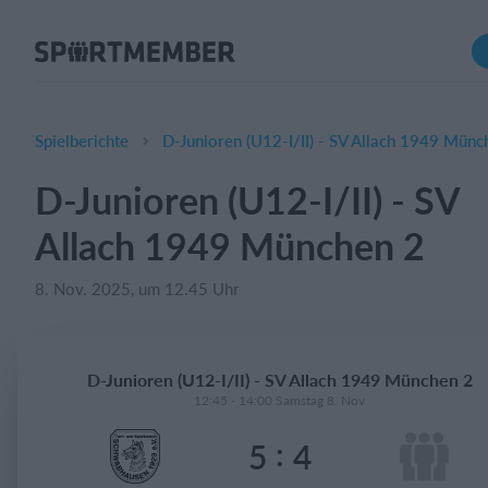
Über SportMember
Über uns
Triff uns
Spielberichte
D-Junioren (U12-I/II) - SV Allach 1949 Münc
Karriere
D-Junioren (U12-I/II) - SV
Funktionen
Allach 1949 München 2
Trainingsplan
Mitgliedsbeitrag
8. Nov. 2025, um 12.45 Uhr
Homepage erstellen
Vereins App
D-Junioren (U12-I/II) - SV Allach 1949 München 2
Belegungsplan
12:45 - 14:00 Samstag 8. Nov
:
5
4
Was kostet es?
Deutsch