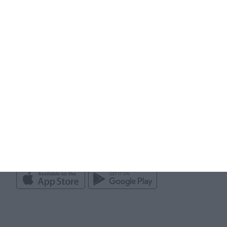
Vereinsneuigkeiten
Benachrichtigungen und
Anwesenheit
Vereinsmanagement
Trainer App
Vereinsinfo
Mannschaftskasse
Taktik & Aufstellungen
Spielberichte