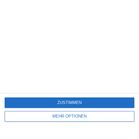
Bereit loszulegen?
Erforsche SportMember oder erstelle dir gleich
ein Konto und beginne damit, deinen Verein
einzurichten. Falls du Fragen haben solltest oder
Hilfe brauchst, steht dir unser Support gerne
zur Seite.
Online-Meeting buchen
ZUSTIMMEN
Kostenlos testen
MEHR OPTIONEN