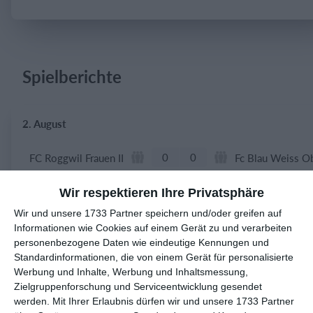
Einloggen
Spielberichte
2. August
0
0
FC Roggwil Frauen II
Wir respektieren Ihre Privatsphäre
6
1
GSV Langenfeld-Wiescheid
Gegner
Wir und unsere 1733 Partner speichern und/oder greifen auf
Informationen wie Cookies auf einem Gerät zu und verarbeiten
personenbezogene Daten wie eindeutige Kennungen und
1. August
Standardinformationen, die von einem Gerät für personalisierte
Werbung und Inhalte, Werbung und Inhaltsmessung,
4
0
SV Walldorf
1. Mannschaft
Zielgruppenforschung und Serviceentwicklung gesendet
werden.
Mit Ihrer Erlaubnis dürfen wir und unsere 1733 Partner