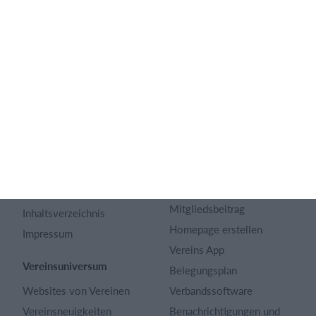
Deutsch
SportMember
Hilfe
Kontakt
Fragen und Antworten
Über uns
Webinar
Karriere
Sportregeln
Artikel Archiv
Funktionen auswählen
Datenschutzerklärung
Trainingsplan
Terms and conditions
Mitgliedsbeitrag
Inhaltsverzeichnis
Homepage erstellen
Impressum
Vereins App
Vereinsuniversum
Belegungsplan
Websites von Vereinen
Verbandssoftware
Vereinsneuigkeiten
Benachrichtigungen und