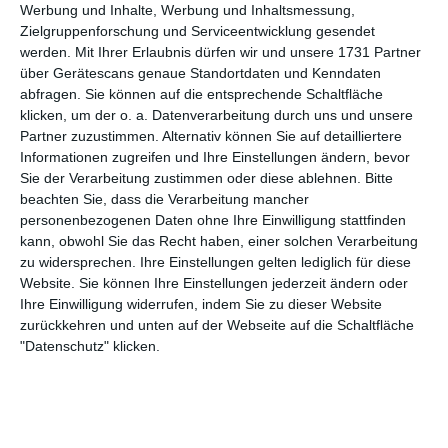
Werbung und Inhalte, Werbung und Inhaltsmessung,
Dominik Kus
Zielgruppenforschung und Serviceentwicklung gesendet
werden.
Mit Ihrer Erlaubnis dürfen wir und unsere 1731 Partner
Dominik Kus 4-1
38'
über Gerätescans genaue Standortdaten und Kenndaten
Tor
abfragen. Sie können auf die entsprechende Schaltfläche
Tadija Arandjelovic
klicken, um der o. a. Datenverarbeitung durch uns und unsere
Partner zuzustimmen. Alternativ können Sie auf detailliertere
David Beck 5-1
50'
Informationen zugreifen und Ihre Einstellungen ändern, bevor
Tor
Sie der Verarbeitung zustimmen oder diese ablehnen.
Bitte
Tadija Arandjelovic
beachten Sie, dass die Verarbeitung mancher
personenbezogenen Daten ohne Ihre Einwilligung stattfinden
kann, obwohl Sie das Recht haben, einer solchen Verarbeitung
51'
5-2
Tor
zu widersprechen. Ihre Einstellungen gelten lediglich für diese
Website. Sie können Ihre Einstellungen jederzeit ändern oder
Ihre Einwilligung widerrufen, indem Sie zu dieser Website
56'
5-3
zurückkehren und unten auf der Webseite auf die Schaltfläche
Tor
"Datenschutz" klicken.
Dominik Kus 6-3
60'
Tor
Tadija Arandjelovic