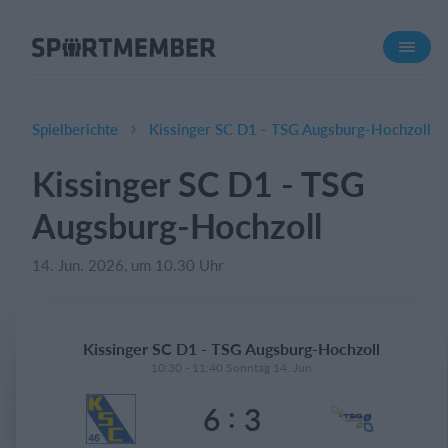
Über SportMember
Über uns
Triff uns
Spielberichte
Kissinger SC D1 - TSG Augsburg-Hochzoll
Karriere
Kissinger SC D1 - TSG
Funktionen
Augsburg-Hochzoll
Trainingsplan
Mitgliedsbeitrag
14. Jun. 2026, um 10.30 Uhr
Homepage erstellen
Vereins App
Kissinger SC D1 - TSG Augsburg-Hochzoll
Belegungsplan
10:30 - 11:40 Sonntag 14. Jun
:
6
3
Was kostet es?
Deutsch