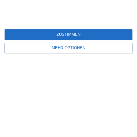
19. Juli
42
42
TuS Königsdorf 2
Herren 1
ZUSTIMMEN
2
3
3. Mannschaft
Gegner
MEHR OPTIONEN
1
9
Gegner
2. Herren
1
4
GSV Langenfeld-Wiescheid
Gegner
2
1
Gegner
D1 - Jugend - TSV Abensberg I
Weiter