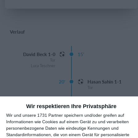
Einloggen
Verlauf
David Beck 1-0
15'
Tor
Luca Teschner
20'
Hasan Sahin 1-1
Tor
Dominik Kus 2-1
23'
Wir respektieren Ihre Privatsphäre
Tor
Luca Teschner
Wir und unsere 1731 Partner speichern und/oder greifen auf
Informationen wie Cookies auf einem Gerät zu und verarbeiten
personenbezogene Daten wie eindeutige Kennungen und
David Beck 3-1
32'
Standardinformationen, die von einem Gerät für personalisierte
Tor