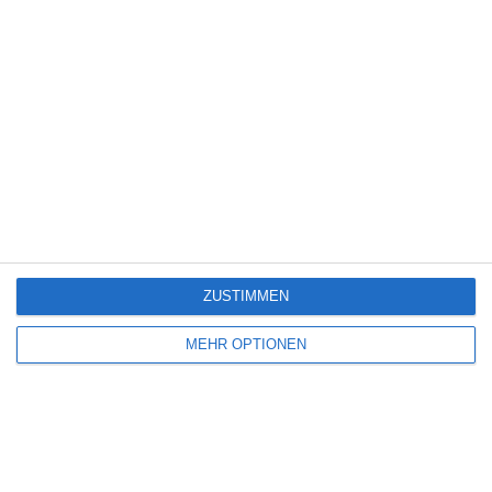
ein Konto und beginne damit, deinen Verein
einzurichten. Falls du Fragen haben solltest oder
Hilfe brauchst, steht dir unser Support gerne
zur Seite.
Online-Meeting buchen
Kostenlos testen
ZUSTIMMEN
MEHR OPTIONEN
Was kostet es?
Welches Paket braucht euer Verein? Basic oder PRO?
Preise