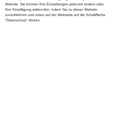
Website. Sie können Ihre Einstellungen jederzeit ändern oder
Ihre Einwilligung widerrufen, indem Sie zu dieser Website
17. Juli
zurückkehren und unten auf der Webseite auf die Schaltfläche
"Datenschutz" klicken.
4
0
1. Suhler SV 06
1. Mannscha
4
2
DJK-Oesdorf
C - Jugend
16. Juli
21
40
TV Palmersheim
Herren 1
15. Juli
1
2
A-Jugend - SG TSV Abensberg