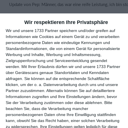
Update von Pep: Männer, das war eine reife Leistung, ich bin sto
Wir respektieren Ihre Privatsphäre
Wir und unsere 1733 Partner speichern und/oder greifen auf
Spielberichte
Informationen wie Cookies auf einem Gerät zu und verarbeiten
personenbezogene Daten wie eindeutige Kennungen und
Standardinformationen, die von einem Gerät für personalisierte
Werbung und Inhalte, Werbung und Inhaltsmessung,
19. Juli
Zielgruppenforschung und Serviceentwicklung gesendet
werden.
Mit Ihrer Erlaubnis dürfen wir und unsere 1733 Partner
5
2
TV Schierling
über Gerätescans genaue Standortdaten und Kenndaten
abfragen. Sie können auf die entsprechende Schaltfläche
klicken, um der o. a. Datenverarbeitung durch uns und unsere
18. Juli
Partner zuzustimmen. Alternativ können Sie auf detailliertere
Informationen zugreifen und Ihre Einstellungen ändern, bevor
Sie der Verarbeitung zustimmen oder diese ablehnen.
Bitte
28
20
Augsburg Centurions Seniors
Gegner
beachten Sie, dass die Verarbeitung mancher
personenbezogenen Daten ohne Ihre Einwilligung stattfinden
2
1
SVK U15 (C1) 2026/2027
FC Germania
kann, obwohl Sie das Recht haben, einer solchen Verarbeitung
zu widersprechen. Ihre Einstellungen gelten lediglich für diese