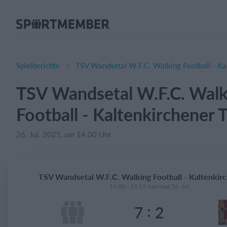
Über SportMember
Über uns
Triff uns
Spielberichte
TSV Wandsetal W.F.C. Walking Football - Ka
Karriere
TSV Wandsetal W.F.C. Walk
Funktionen
Football - Kaltenkirchener 
Trainingsplan
Mitgliedsbeitrag
26. Jul. 2025, um 14.00 Uhr
Homepage erstellen
Vereins App
TSV Wandsetal W.F.C. Walking Football - Kaltenkir
Belegungsplan
14:00 - 15:15 Samstag 26. Jul
:
7
2
Was kostet es?
Deutsch