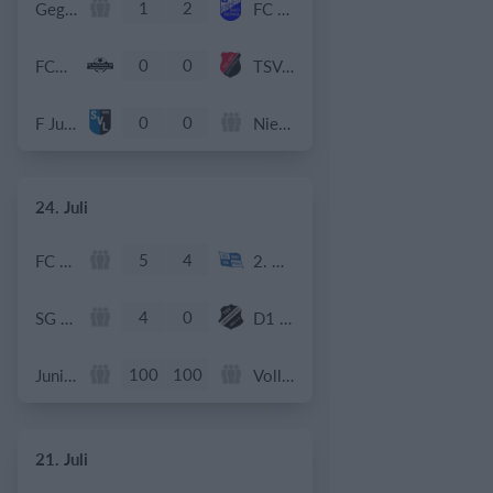
1
2
Gegner
FC Einheit Bad Berka - B-Junioren
0
0
FCU U11 Junioren
TSV Stettfeld U11
0
0
F Junioren (U8|U9)
Niefern, Ellmendingen, Buckenberg, Buchenbronn
24. Juli
5
4
FC Schwadorf
2. Herren
4
0
SG Meilenhofen/Aiglsbach 1
D1 - Jugend - TSV Abensberg I
100
100
Junior Schmetterlinge
Vollinis VSG Mannheim
21. Juli