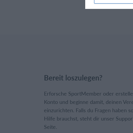
Bereit loszulegen?
Erforsche SportMember oder erstelle 
Konto und beginne damit, deinen Ver
einzurichten. Falls du Fragen haben so
Hilfe brauchst, steht dir unser Suppor
Seite.