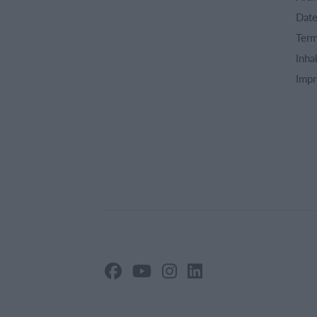
Date
Term
Inha
Imp