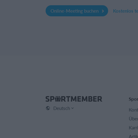
Online-Meeting buchen
Kostenlos t
Spo
Deutsch
Kont
Über
Karr
Arti