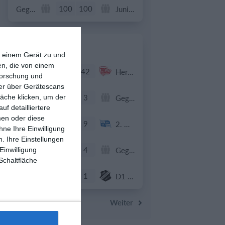
100
100
Gegner
Junior Schmetterlinge
19. Juli
f einem Gerät zu und
n, die von einem
42
42
TuS Königsdorf 2
Herren 1
forschung und
ner über Gerätescans
2
3
3. Mannschaft
Gegner
äche klicken, um der
f detailliertere
men oder diese
1
9
Gegner
2. Herren
ne Ihre Einwilligung
. Ihre Einstellungen
1
4
GSV Langenfeld-Wiescheid
Gegner
Einwilligung
Schaltfläche
2
1
Gegner
D1 - Jugend - TSV Abensberg I
Weiter