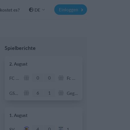
Einloggen
kostet es?
DE
Spielberichte
2. August
0
0
FC Roggwil Frauen II
Fc Blau Weiss Oberburg
6
1
GSV Langenfeld-Wiescheid
Gegner
1. August
4
0
SV Walldorf
1. Mannschaft