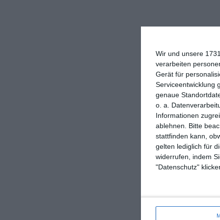
Wir und unsere 1731
verarbeiten persone
Gerät für personali
Serviceentwicklung 
genaue Standortdate
o. a. Datenverarbeit
Informationen zugrei
ablehnen.
Bitte bea
stattfinden kann, ob
gelten lediglich für 
widerrufen, indem Si
"Datenschutz" klicke
M