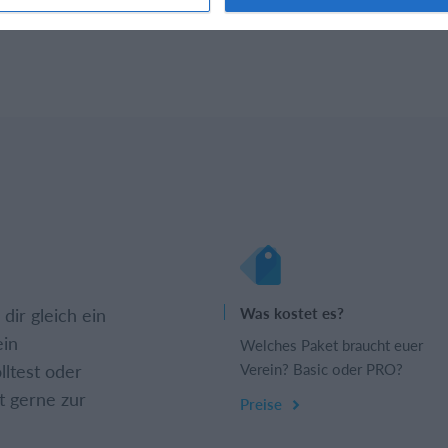
dir gleich ein
Was kostet es?
ein
Welches Paket braucht euer
lltest oder
Verein? Basic oder PRO?
t gerne zur
Preise