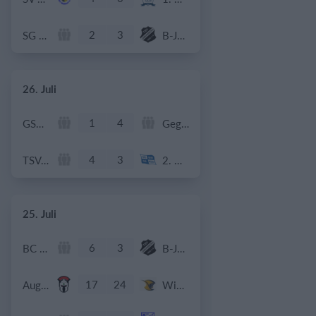
2
3
SG Siegenburg
B-Jugend - SG TSV Abensberg
26. Juli
1
4
GSV Langenfeld-Wiescheid
Gegner
4
3
TSV Weiß
2. Herren
25. Juli
6
3
BC Uttenhofen
B-Jugend - SG TSV Abensberg
17
24
Augsburg Centurions Seniors
Wiesbaden Phantoms