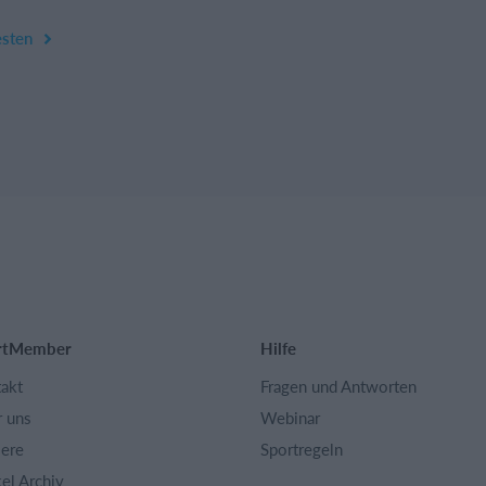
esten
rtMember
Hilfe
akt
Fragen und Antworten
 uns
Webinar
iere
Sportregeln
kel Archiv