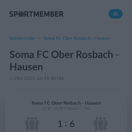
Über SportMember
Über uns
Triff uns
Spielberichte
Soma FC Ober Rosbach - Hausen
Karriere
Soma FC Ober Rosbach -
Funktionen
Hausen
Trainingsplan
Mitgliedsbeitrag
1. Okt. 2025, um 19.30 Uhr
Homepage erstellen
Vereins App
Soma FC Ober Rosbach - Hausen
Belegungsplan
19:30 - 21:30 Mittwoch 1. Okt
:
1
6
Was kostet es?
Deutsch