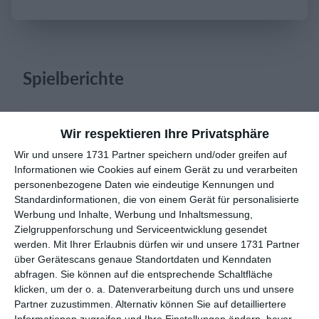
Einloggen
Spielberichte
2. August
Wir respektieren Ihre Privatsphäre
Wir und unsere 1731 Partner speichern und/oder greifen auf
0
0
FC Roggwil Frauen II
Fc Blau Weiss Oberburg
Informationen wie Cookies auf einem Gerät zu und verarbeiten
personenbezogene Daten wie eindeutige Kennungen und
6
1
GSV Langenfeld-Wiescheid
Gegner
Standardinformationen, die von einem Gerät für personalisierte
Werbung und Inhalte, Werbung und Inhaltsmessung,
Zielgruppenforschung und Serviceentwicklung gesendet
werden.
Mit Ihrer Erlaubnis dürfen wir und unsere 1731 Partner
1. August
über Gerätescans genaue Standortdaten und Kenndaten
abfragen. Sie können auf die entsprechende Schaltfläche
4
0
SV Walldorf
1. Mannschaft
klicken, um der o. a. Datenverarbeitung durch uns und unsere
Partner zuzustimmen. Alternativ können Sie auf detailliertere
Informationen zugreifen und Ihre Einstellungen ändern, bevor