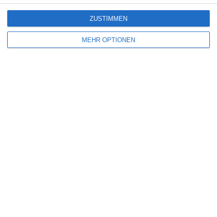
ZUSTIMMEN
Bereit loszulegen?
MEHR OPTIONEN
Erforsche SportMember oder erstelle dir gleich
ein Konto und beginne damit, deinen Verein
einzurichten. Falls du Fragen haben solltest oder
Hilfe brauchst, steht dir unser Support gerne
zur Seite.
Online-Meeting buchen
Kostenlos testen