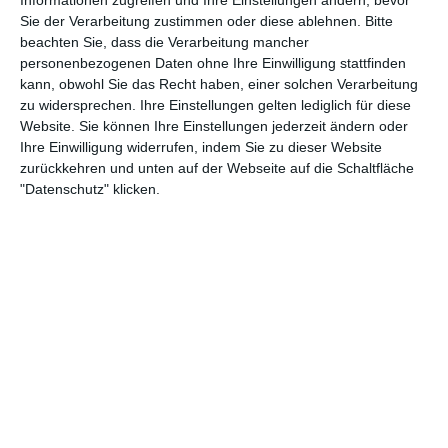
2
3
SG Siegenburg
B-Jugend - SG TSV Abensberg
Sie der Verarbeitung zustimmen oder diese ablehnen.
Bitte
beachten Sie, dass die Verarbeitung mancher
personenbezogenen Daten ohne Ihre Einwilligung stattfinden
26. Juli
kann, obwohl Sie das Recht haben, einer solchen Verarbeitung
zu widersprechen. Ihre Einstellungen gelten lediglich für diese
Website. Sie können Ihre Einstellungen jederzeit ändern oder
1
4
GSV Langenfeld-Wiescheid
Gegner
Ihre Einwilligung widerrufen, indem Sie zu dieser Website
zurückkehren und unten auf der Webseite auf die Schaltfläche
4
3
TSV Weiß
2. Herren
"Datenschutz" klicken.
25. Juli
6
3
BC Uttenhofen
B-Jugend - SG TSV Abensberg
17
24
Augsburg Centurions Seniors
Wiesbaden Phantoms
1
2
Gegner
FC Einheit Bad Berka - B-Junioren