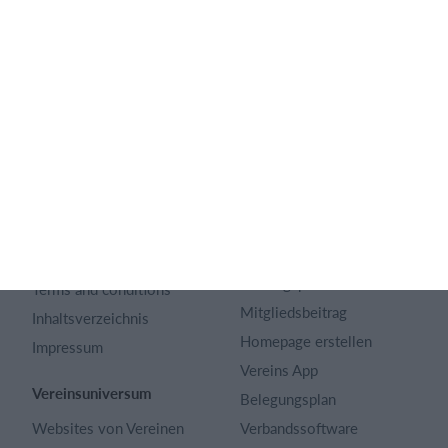
Deutsch
SportMember
Hilfe
Kontakt
Fragen und Antworten
Über uns
Webinar
Karriere
Sportregeln
Artikel Archiv
Funktionen auswählen
Datenschutzerklärung
Trainingsplan
Terms and conditions
Mitgliedsbeitrag
Inhaltsverzeichnis
Homepage erstellen
Impressum
Vereins App
Vereinsuniversum
Belegungsplan
Websites von Vereinen
Verbandssoftware