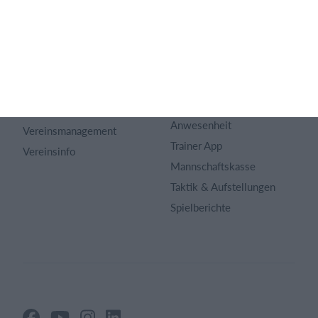
Mitgliedsbeitrag
Inhaltsverzeichnis
Homepage erstellen
Impressum
Vereins App
Vereinsuniversum
Belegungsplan
Websites von Vereinen
Verbandssoftware
Vereinsneuigkeiten
Benachrichtigungen und
Anwesenheit
Vereinsmanagement
Trainer App
Vereinsinfo
Mannschaftskasse
Taktik & Aufstellungen
Spielberichte