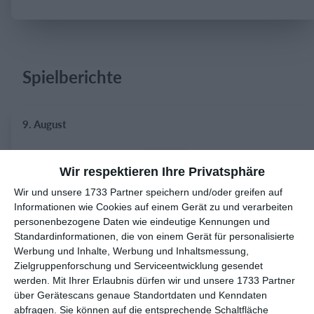
Einloggen
Spielberichte
9. August
2
2
Austria Wien VIP Service
VIP Süd
Wir respektieren Ihre Privatsphäre
Wir und unsere 1733 Partner speichern und/oder greifen auf
2
1
GSV Langenfeld-Wiescheid
TSV Gruiten
Informationen wie Cookies auf einem Gerät zu und verarbeiten
personenbezogene Daten wie eindeutige Kennungen und
Standardinformationen, die von einem Gerät für personalisierte
8. August
Werbung und Inhalte, Werbung und Inhaltsmessung,
Zielgruppenforschung und Serviceentwicklung gesendet
5
0
1. Mannschaft
FC Gutmadingen
werden.
Mit Ihrer Erlaubnis dürfen wir und unsere 1733 Partner
über Gerätescans genaue Standortdaten und Kenndaten
abfragen. Sie können auf die entsprechende Schaltfläche