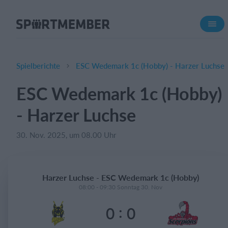
Über SportMember
Über uns
Triff uns
Spielberichte
ESC Wedemark 1c (Hobby) - Harzer Luchse
Karriere
ESC Wedemark 1c (Hobby)
Funktionen
- Harzer Luchse
Trainingsplan
Mitgliedsbeitrag
30. Nov. 2025, um 08.00 Uhr
Homepage erstellen
Vereins App
Harzer Luchse - ESC Wedemark 1c (Hobby)
Belegungsplan
08:00 - 09:30 Sonntag 30. Nov
:
0
0
Was kostet es?
Deutsch