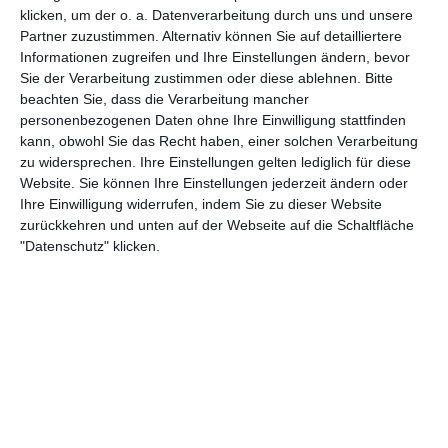
1
1
D2 - Junioren
Motor Tambach Dietharz II
klicken, um der o. a. Datenverarbeitung durch uns und unsere
Partner zuzustimmen. Alternativ können Sie auf detailliertere
Informationen zugreifen und Ihre Einstellungen ändern, bevor
Sie der Verarbeitung zustimmen oder diese ablehnen.
Bitte
7. August
beachten Sie, dass die Verarbeitung mancher
personenbezogenen Daten ohne Ihre Einwilligung stattfinden
2
0
1. Mannschaft
FSV Wacker 03 Gotha
kann, obwohl Sie das Recht haben, einer solchen Verarbeitung
zu widersprechen. Ihre Einstellungen gelten lediglich für diese
Website. Sie können Ihre Einstellungen jederzeit ändern oder
Ihre Einwilligung widerrufen, indem Sie zu dieser Website
2. August
zurückkehren und unten auf der Webseite auf die Schaltfläche
"Datenschutz" klicken.
0
0
FC Roggwil Frauen II
Fc Blau Weiss Oberburg
2
0
A-Jugend - SG TSV Abensberg
A-Jugend - JFG Donautal Bad Abbach
6
1
GSV Langenfeld-Wiescheid
SV Herbede I
1. August