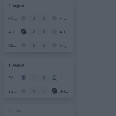
2. August
0
0
FC Roggwil Frauen II
Fc Blau Weiss Oberburg
2
0
A-Jugend - SG TSV Abensberg
A-Jugend - JFG Donautal Bad Abbach
6
1
GSV Langenfeld-Wiescheid
Gegner
1. August
4
0
SV Walldorf
1. Mannschaft
2
3
SG Siegenburg
B-Jugend - SG TSV Abensberg
31. Juli