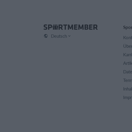
Spo
Deutsch
Kont
Über
Karr
Arti
Date
Term
Inha
Imp