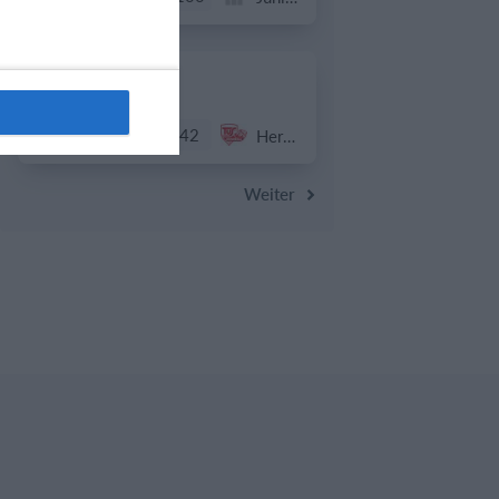
19. Juli
42
42
TuS Königsdorf 2
Herren 1
Weiter