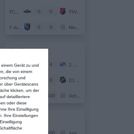
0
0
FCU U11 Junioren
TSV Stettfeld U11
0
0
F Junioren (U8|U9)
Niefern, Ellmendingen, Buckenberg, Buchenbronn
24. Juli
5
4
FC Schwadorf
2. Herren
f einem Gerät zu und
n, die von einem
forschung und
4
0
SG Meilenhofen/Aiglsbach 1
D1 - Jugend - TSV Abensberg I
ner über Gerätescans
äche klicken, um der
100
100
Junior Schmetterlinge
Vollinis VSG Mannheim
f detailliertere
men oder diese
ne Ihre Einwilligung
. Ihre Einstellungen
21. Juli
Einwilligung
Schaltfläche
100
100
Gegner
Junior Schmetterlinge