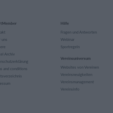
rtMember
Hilfe
akt
Fragen und Antworten
 uns
Webinar
iere
Sportregeln
kel Archiv
Vereinsuniversum
nschutzerklärung
Websites von Vereinen
s and conditions
Vereinsneuigkeiten
ltsverzeichnis
Vereinsmanagement
ressum
Vereinsinfo