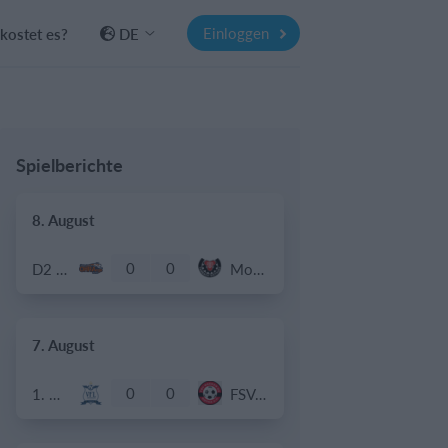
Einloggen
kostet es?
DE
Spielberichte
8. August
0
0
D2 - Junioren
Motor Tambach Dietharz II
7. August
0
0
1. Mannschaft
FSV Wacker 03 Gotha