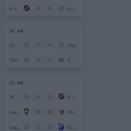
0
0
A-Jugend - SG TSV Abensberg
A-Jugend - TV Aiglsbach
26. Juli
1
4
GSV Langenfeld-Wiescheid
Gegner
4
3
TSV Weiß
2. Herren
25. Juli
6
3
BC Uttenhofen
B-Jugend - SG TSV Abensberg
17
24
Augsburg Centurions Seniors
Wiesbaden Phantoms
1
2
Gegner
FC Einheit Bad Berka - B-Junioren