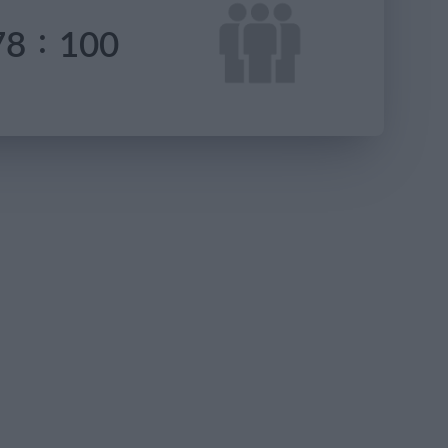
:
78
100