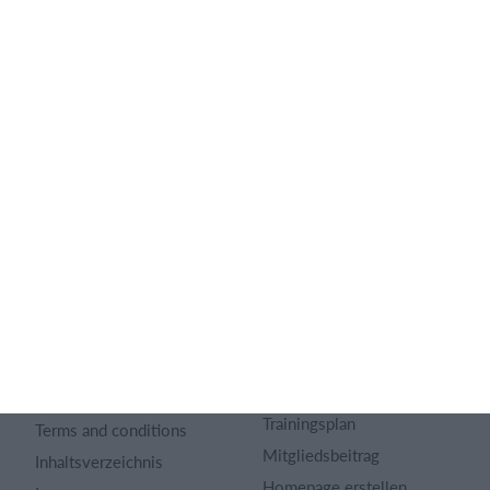
Deutsch
SportMember
Hilfe
Kontakt
Fragen und Antworten
Über uns
Webinar
Karriere
Sportregeln
Artikel Archiv
Funktionen auswählen
Datenschutzerklärung
Trainingsplan
Terms and conditions
Mitgliedsbeitrag
Inhaltsverzeichnis
Homepage erstellen