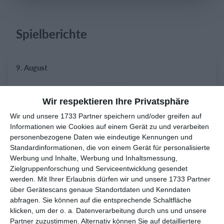
Spielberichte
Einloggen
9. August
2
2
Austria Wien VIP Service
VIP Süd
Wir respektieren Ihre Privatsphäre
2
1
Wir und unsere 1733 Partner speichern und/oder greifen auf
GSV Langenfeld-Wiescheid
TSV Gruiten
Informationen wie Cookies auf einem Gerät zu und verarbeiten
personenbezogene Daten wie eindeutige Kennungen und
Standardinformationen, die von einem Gerät für personalisierte
8. August
Werbung und Inhalte, Werbung und Inhaltsmessung,
Zielgruppenforschung und Serviceentwicklung gesendet
5
0
1. Mannschaft
FC Gutmadingen
werden.
Mit Ihrer Erlaubnis dürfen wir und unsere 1733 Partner
über Gerätescans genaue Standortdaten und Kenndaten
abfragen. Sie können auf die entsprechende Schaltfläche
1
1
D2 - Junioren
Motor Tambach Dietharz II
klicken, um der o. a. Datenverarbeitung durch uns und unsere
Partner zuzustimmen. Alternativ können Sie auf detailliertere