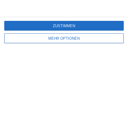
Weiter
ZUSTIMMEN
MEHR OPTIONEN
Bereit loszulegen?
Erforsche SportMember oder erstelle dir gleich
ein Konto und beginne damit, deinen Verein
einzurichten. Falls du Fragen haben solltest oder
Hilfe brauchst, steht dir unser Support gerne
zur Seite.
Online-Meeting buchen