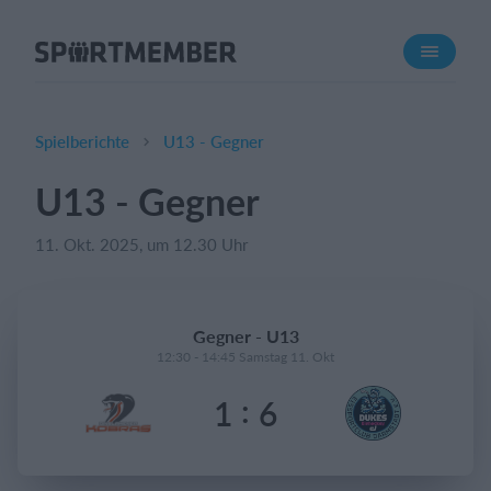
Über SportMember
Über uns
Triff uns
Spielberichte
U13 - Gegner
Karriere
U13 - Gegner
Funktionen
11. Okt. 2025, um 12.30 Uhr
Trainingsplan
Mitgliedsbeitrag
Homepage erstellen
Gegner - U13
Vereins App
12:30 - 14:45 Samstag 11. Okt
Belegungsplan
:
1
6
Was kostet es?
Deutsch