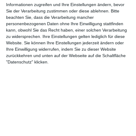
Informationen zugreifen und Ihre Einstellungen ändern, bevor
Sie der Verarbeitung zustimmen oder diese ablehnen.
Bitte
7. August
beachten Sie, dass die Verarbeitung mancher
personenbezogenen Daten ohne Ihre Einwilligung stattfinden
2
0
1. Mannschaft
FSV Wacker 03 Gotha
kann, obwohl Sie das Recht haben, einer solchen Verarbeitung
zu widersprechen. Ihre Einstellungen gelten lediglich für diese
Website. Sie können Ihre Einstellungen jederzeit ändern oder
Ihre Einwilligung widerrufen, indem Sie zu dieser Website
2. August
zurückkehren und unten auf der Webseite auf die Schaltfläche
"Datenschutz" klicken.
0
0
FC Roggwil Frauen II
Fc Blau Weiss Oberburg
2
0
A-Jugend - SG TSV Abensberg
A-Jugend - JFG Donautal Bad Abbach
6
1
GSV Langenfeld-Wiescheid
SV Herbede I
1. August
4
0
SV Walldorf
1. Mannschaft