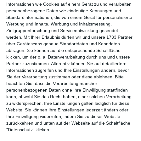
Tor
Informationen wie Cookies auf einem Gerät zu und verarbeiten
personenbezogene Daten wie eindeutige Kennungen und
85'
3-2
Standardinformationen, die von einem Gerät für personalisierte
Tor
Werbung und Inhalte, Werbung und Inhaltsmessung,
Zielgruppenforschung und Serviceentwicklung gesendet
werden.
Mit Ihrer Erlaubnis dürfen wir und unsere 1733 Partner
über Gerätescans genaue Standortdaten und Kenndaten
abfragen. Sie können auf die entsprechende Schaltfläche
klicken, um der o. a. Datenverarbeitung durch uns und unsere
Spielberichte
Partner zuzustimmen. Alternativ können Sie auf detailliertere
Informationen zugreifen und Ihre Einstellungen ändern, bevor
Sie der Verarbeitung zustimmen oder diese ablehnen.
Bitte
24. Juli
beachten Sie, dass die Verarbeitung mancher
personenbezogenen Daten ohne Ihre Einwilligung stattfinden
100
100
Junior Schmetterlinge
kann, obwohl Sie das Recht haben, einer solchen Verarbeitung
zu widersprechen. Ihre Einstellungen gelten lediglich für diese
Website. Sie können Ihre Einstellungen jederzeit ändern oder
Ihre Einwilligung widerrufen, indem Sie zu dieser Website
21. Juli
zurückkehren und unten auf der Webseite auf die Schaltfläche
"Datenschutz" klicken.
100
100
Gegner
Junior Schmette