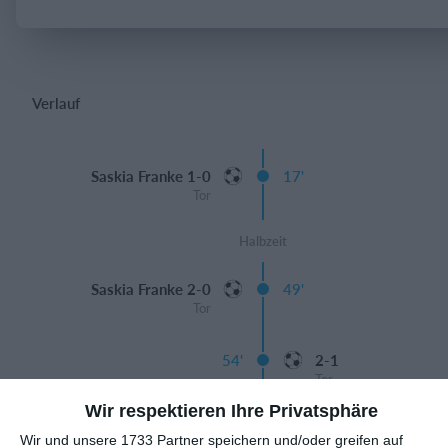
Einloggen
Verlauf
Saskia Franke 1-0
17'
Tor
Halbzeit
Saskia Franke 2-0
49'
Tor
54'
2-1
Tor
Wir respektieren Ihre Privatsphäre
Saskia Franke 3-1
63'
Wir und unsere 1733 Partner speichern und/oder greifen auf