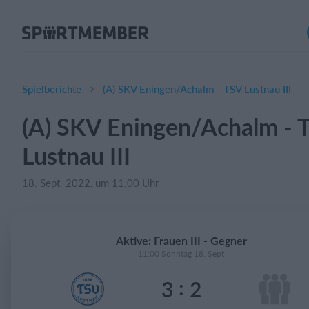
Über SportMember
Über uns
Triff uns
Spielberichte
(A) SKV Eningen/Achalm - TSV Lustnau III
Karriere
(A) SKV Eningen/Achalm - 
Funktionen
Lustnau III
Trainingsplan
Mitgliedsbeitrag
18. Sept. 2022, um 11.00 Uhr
Homepage erstellen
Vereins App
Aktive: Frauen III - Gegner
Belegungsplan
11:00 Sonntag 18. Sept
:
3
2
Was kostet es?
Deutsch