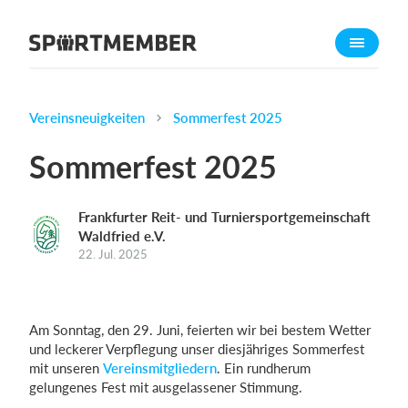
Über SportMember
Über uns
Triff uns
Vereinsneuigkeiten
Sommerfest 2025
Karriere
Sommerfest 2025
Funktionen
Trainingsplan
Frankfurter Reit- und Turniersportgemeinschaft
Waldfried e.V.
Mitgliedsbeitrag
22. Jul. 2025
Homepage erstellen
Vereins App
Belegungsplan
Am Sonntag, den 29. Juni, feierten wir bei bestem Wetter
und leckerer Verpflegung unser diesjähriges Sommerfest
mit unseren
Vereinsmitgliedern
. Ein rundherum
Was kostet es?
gelungenes Fest mit ausgelassener Stimmung.
Deutsch