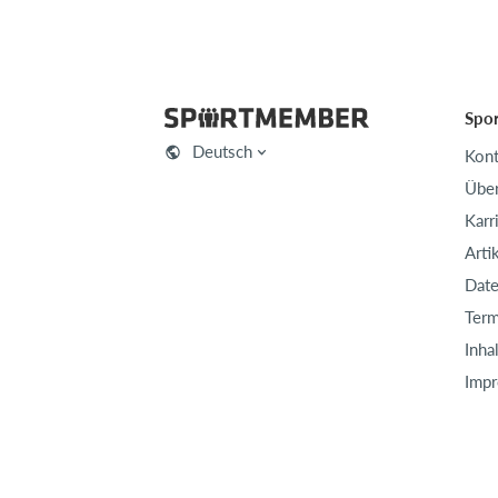
Spo
Deutsch
Kont
Über
Karr
Arti
Date
Term
Inha
Imp