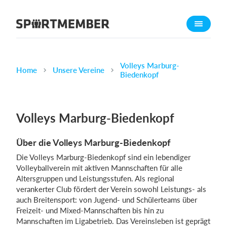
Über SportMember
Über uns
Triff uns
Volleys Marburg-
Home
Unsere Vereine
Biedenkopf
Karriere
Funktionen
Volleys Marburg-Biedenkopf
Trainingsplan
Mitgliedsbeitrag
Über die Volleys Marburg-Biedenkopf
Homepage erstellen
Die Volleys Marburg-Biedenkopf sind ein lebendiger
Vereins App
Volleyballverein mit aktiven Mannschaften für alle
Altersgruppen und Leistungsstufen. Als regional
Belegungsplan
verankerter Club fördert der Verein sowohl Leistungs- als
auch Breitensport: von Jugend- und Schülerteams über
Was kostet es?
Freizeit- und Mixed-Mannschaften bis hin zu
Mannschaften im Ligabetrieb. Das Vereinsleben ist geprägt
Deutsch