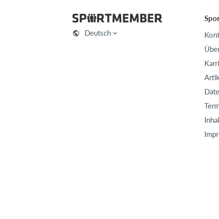
Spo
Deutsch
Kont
Über
Karr
Arti
Date
Term
Inha
Imp