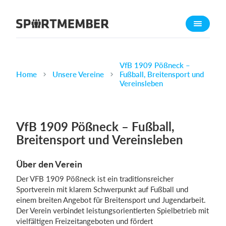
Über SportMember
Über uns
Triff uns
VfB 1909 Pößneck –
Home
Unsere Vereine
Fußball, Breitensport und
Karriere
Vereinsleben
Funktionen
Trainingsplan
VfB 1909 Pößneck – Fußball,
Mitgliedsbeitrag
Breitensport und Vereinsleben
Homepage erstellen
Über den Verein
Vereins App
Der VFB 1909 Pößneck ist ein traditionsreicher
Belegungsplan
Sportverein mit klarem Schwerpunkt auf Fußball und
einem breiten Angebot für Breitensport und Jugendarbeit.
Was kostet es?
Der Verein verbindet leistungsorientierten Spielbetrieb mit
vielfältigen Freizeitangeboten und fördert
Deutsch