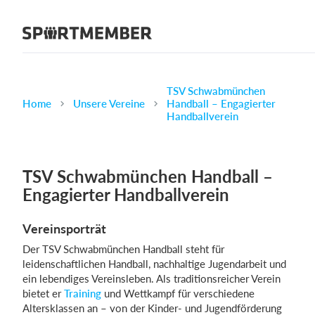
Über SportMember
Über uns
Triff uns
TSV Schwabmünchen
Home
Unsere Vereine
Handball – Engagierter
Karriere
Handballverein
Funktionen
Trainingsplan
TSV Schwabmünchen Handball –
Mitgliedsbeitrag
Engagierter Handballverein
Homepage erstellen
Vereinsporträt
Vereins App
Der TSV Schwabmünchen Handball steht für
Belegungsplan
leidenschaftlichen Handball, nachhaltige Jugendarbeit und
ein lebendiges Vereinsleben. Als traditionsreicher Verein
Was kostet es?
bietet er
Training
und Wettkampf für verschiedene
Altersklassen an – von der Kinder- und Jugendförderung
Deutsch