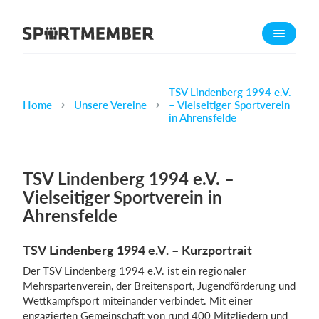
Über SportMember
Über uns
Triff uns
TSV Lindenberg 1994 e.V.
Home
Unsere Vereine
– Vielseitiger Sportverein
Karriere
in Ahrensfelde
Funktionen
Trainingsplan
TSV Lindenberg 1994 e.V. –
Mitgliedsbeitrag
Vielseitiger Sportverein in
Homepage erstellen
Ahrensfelde
Vereins App
TSV Lindenberg 1994 e.V. – Kurzportrait
Belegungsplan
Der TSV Lindenberg 1994 e.V. ist ein regionaler
Mehrspartenverein, der Breitensport, Jugendförderung und
Was kostet es?
Wettkampfsport miteinander verbindet. Mit einer
Deutsch
engagierten Gemeinschaft von rund 400 Mitgliedern und