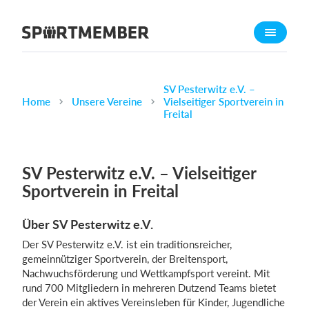
Über SportMember
Über uns
Triff uns
SV Pesterwitz e.V. –
Home
Unsere Vereine
Vielseitiger Sportverein in
Karriere
Freital
Funktionen
Trainingsplan
SV Pesterwitz e.V. – Vielseitiger
Mitgliedsbeitrag
Sportverein in Freital
Homepage erstellen
Über SV Pesterwitz e.V.
Vereins App
Der SV Pesterwitz e.V. ist ein traditionsreicher,
Belegungsplan
gemeinnütziger Sportverein, der Breitensport,
Nachwuchsförderung und Wettkampfsport vereint. Mit
Was kostet es?
rund 700 Mitgliedern in mehreren Dutzend Teams bietet
der Verein ein aktives Vereinsleben für Kinder, Jugendliche
Deutsch