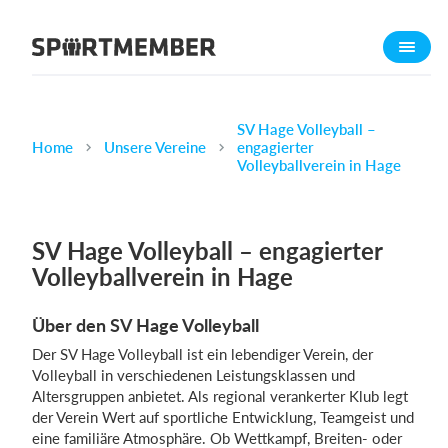
Über SportMember
Über uns
Triff uns
SV Hage Volleyball –
Home
Unsere Vereine
engagierter
Karriere
Volleyballverein in Hage
Funktionen
Trainingsplan
SV Hage Volleyball – engagierter
Mitgliedsbeitrag
Volleyballverein in Hage
Homepage erstellen
Über den SV Hage Volleyball
Vereins App
Der SV Hage Volleyball ist ein lebendiger Verein, der
Belegungsplan
Volleyball in verschiedenen Leistungsklassen und
Altersgruppen anbietet. Als regional verankerter Klub legt
Was kostet es?
der Verein Wert auf sportliche Entwicklung, Teamgeist und
eine familiäre Atmosphäre. Ob Wettkampf, Breiten- oder
Deutsch