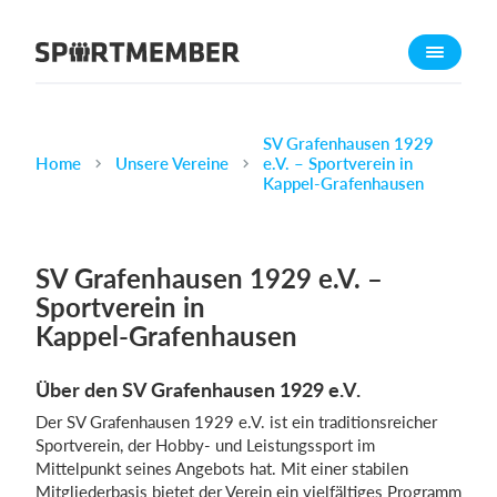
Über SportMember
Über uns
Triff uns
SV Grafenhausen 1929
Home
Unsere Vereine
e.V. – Sportverein in
Karriere
Kappel‑Grafenhausen
Funktionen
Trainingsplan
SV Grafenhausen 1929 e.V. –
Mitgliedsbeitrag
Sportverein in
Homepage erstellen
Kappel‑Grafenhausen
Vereins App
Über den SV Grafenhausen 1929 e.V.
Belegungsplan
Der SV Grafenhausen 1929 e.V. ist ein traditionsreicher
Sportverein, der Hobby- und Leistungs­sport im
Was kostet es?
Mittelpunkt seines Angebots hat. Mit einer stabilen
Deutsch
Mitgliederbasis bietet der Verein ein vielfältiges Programm