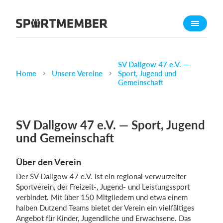
Über SportMember
Über uns
Triff uns
SV Dallgow 47 e.V. —
Home
Unsere Vereine
Sport, Jugend und
Karriere
Gemeinschaft
Funktionen
Trainingsplan
SV Dallgow 47 e.V. — Sport, Jugend
Mitgliedsbeitrag
und Gemeinschaft
Homepage erstellen
Über den Verein
Vereins App
Der SV Dallgow 47 e.V. ist ein regional verwurzelter
Belegungsplan
Sportverein, der Freizeit-, Jugend- und Leistungssport
verbindet. Mit über 150 Mitgliedern und etwa einem
Was kostet es?
halben Dutzend Teams bietet der Verein ein vielfältiges
Angebot für Kinder, Jugendliche und Erwachsene. Das
Deutsch