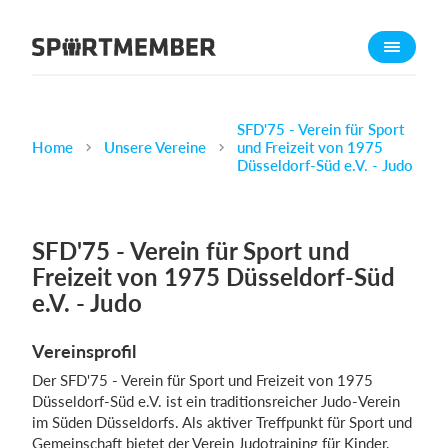
Über SportMember
Über uns
Triff uns
SFD'75 - Verein für Sport
Home
Unsere Vereine
und Freizeit von 1975
Karriere
Düsseldorf-Süd e.V. - Judo
Funktionen
Trainingsplan
SFD'75 - Verein für Sport und
Mitgliedsbeitrag
Freizeit von 1975 Düsseldorf-Süd
Homepage erstellen
e.V. - Judo
Vereins App
Vereinsprofil
Belegungsplan
Der SFD'75 - Verein für Sport und Freizeit von 1975
Düsseldorf-Süd e.V. ist ein traditionsreicher Judo-Verein
Was kostet es?
im Süden Düsseldorfs. Als aktiver Treffpunkt für Sport und
Deutsch
Gemeinschaft bietet der Verein Judotraining für Kinder,