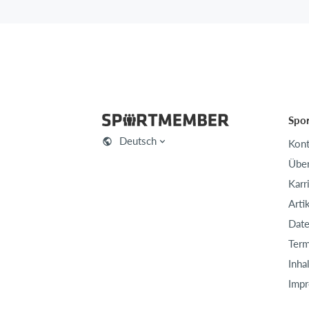
Spo
Deutsch
Kont
Über
Karr
Arti
Date
Term
Inha
Imp