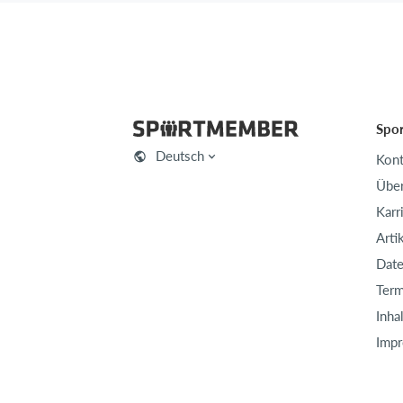
Spo
Deutsch
Kont
Über
Karr
Arti
Date
Term
Inha
Imp