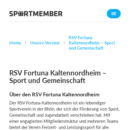
Über SportMember
Über uns
Triff uns
RSV Fortuna
Home
Unsere Vereine
Kaltennordheim – Sport
Karriere
und Gemeinschaft
Funktionen
Trainingsplan
RSV Fortuna Kaltennordheim –
Mitgliedsbeitrag
Sport und Gemeinschaft
Homepage erstellen
Über den RSV Fortuna Kaltennordheim
Vereins App
Der RSV Fortuna Kaltennordheim ist ein lebendiger
Belegungsplan
Sportverein in der Rhön, der sich der Förderung von Sport,
Gemeinschaft und Jugendarbeit verschrieben hat. Mit
Was kostet es?
einer engagierten Mitgliederstruktur und mehreren Teams
bietet der Verein Freizeit- und Leistungssport für alle
Deutsch