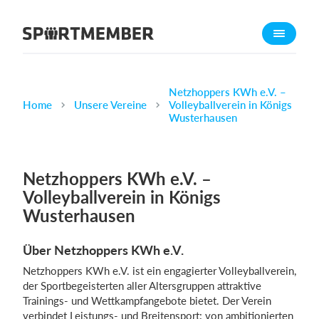
Über SportMember
Über uns
Triff uns
Netzhoppers KWh e.V. –
Home
Unsere Vereine
Volleyballverein in Königs
Karriere
Wusterhausen
Funktionen
Trainingsplan
Netzhoppers KWh e.V. –
Mitgliedsbeitrag
Volleyballverein in Königs
Homepage erstellen
Wusterhausen
Vereins App
Über Netzhoppers KWh e.V.
Belegungsplan
Netzhoppers KWh e.V. ist ein engagierter Volleyballverein,
der Sportbegeisterten aller Altersgruppen attraktive
Was kostet es?
Trainings- und Wettkampfangebote bietet. Der Verein
Deutsch
verbindet Leistungs- und Breitensport: von ambitionierten