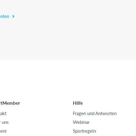
esten
rtMember
Hilfe
akt
Fragen und Antworten
 uns
Webinar
iere
Sportregeln