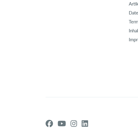
Arti
Date
Term
Inha
Imp