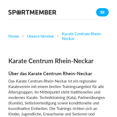
Über SportMember
Über uns
Triff uns
Karate Centrum Rhein-
Home
Unsere Vereine
Neckar
Karriere
Funktionen
Karate Centrum Rhein-Neckar
Trainingsplan
Mitgliedsbeitrag
Über das Karate Centrum Rhein-Neckar
Homepage erstellen
Das Karate Centrum Rhein-Neckar ist ein regionaler
Vereins App
Karateverein mit einem breiten Trainingsangebot für alle
Altersgruppen. Im Mittelpunkt steht traditionelles und
Belegungsplan
modernes Karate: Techniktraining (Kata), Partnerübungen
(Kumite), Selbstverteidigung sowie konditionelle und
Was kostet es?
koordinative Einheiten. Die Trainings richten sich an
Kinder, Jugendliche, Erwachsene und Senioren und
Deutsch