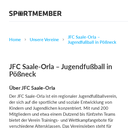
Über SportMember
Über uns
Triff uns
JFC Saale-Orla –
Home
Unsere Vereine
Jugendfußball in Pößneck
Karriere
Funktionen
JFC Saale-Orla – Jugendfußball in
Trainingsplan
Pößneck
Mitgliedsbeitrag
Homepage erstellen
Über JFC Saale-Orla
Vereins App
Der JFC Saale-Orla ist ein regionaler Jugendfußballverein,
Belegungsplan
der sich auf die sportliche und soziale Entwicklung von
Kindern und Jugendlichen konzentriert. Mit rund 200
Mitgliedern und etwa einem Dutzend bis fünfzehn Teams
Was kostet es?
bietet der Verein Trainings- und Wettkampfangebote für
Deutsch
verschiedene Altersklassen. Das Vereinsleben steht für