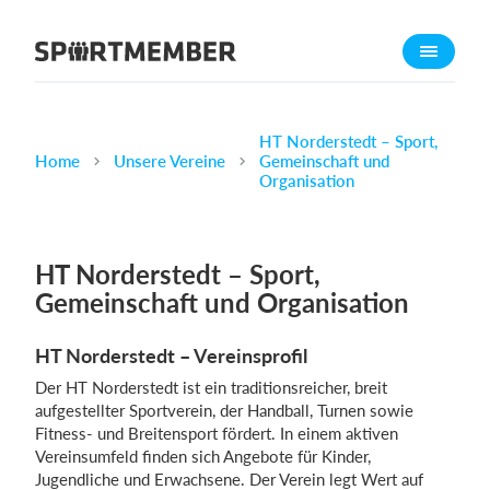
Über SportMember
Über uns
Triff uns
HT Norderstedt – Sport,
Home
Unsere Vereine
Gemeinschaft und
Karriere
Organisation
Funktionen
Trainingsplan
HT Norderstedt – Sport,
Mitgliedsbeitrag
Gemeinschaft und Organisation
Homepage erstellen
HT Norderstedt – Vereinsprofil
Vereins App
Der HT Norderstedt ist ein traditionsreicher, breit
Belegungsplan
aufgestellter Sportverein, der Handball, Turnen sowie
Fitness- und Breiten­sport fördert. In einem aktiven
Was kostet es?
Vereinsumfeld finden sich Angebote für Kinder,
Jugendliche und Erwachsene. Der Verein legt Wert auf
Deutsch